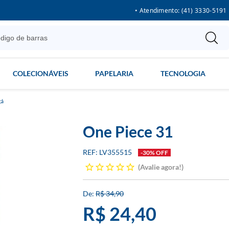
• Atendimento: (41) 3330-5191
COLECIONÁVEIS
PAPELARIA
TECNOLOGIA
á
One Piece 31
LV355515
-30% OFF
Avalie agora!
R$ 34,90
R$ 24,40