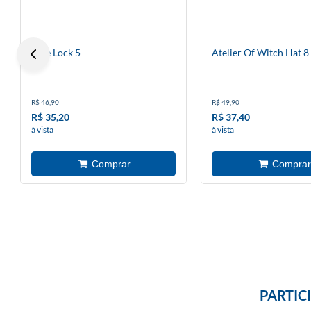
Blue Lock 5
Atelier Of Witch Hat 8
R$ 46,90
R$ 49,90
R$ 35,20
R$ 37,40
à vista
à vista
PARTIC