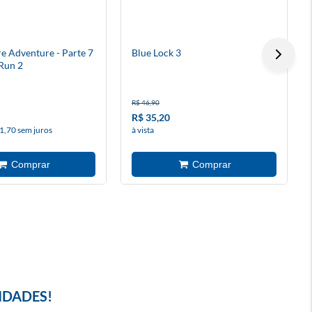
re Adventure - Parte 7
Blue Lock 3
 Run 2
R$ 46,90
R$ 35,20
1,70 sem juros
à vista
IDADES!