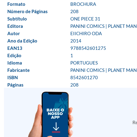
Formato
BROCHURA
Número de Páginas
208
Subtítulo
ONE PIECE 31
Editora
PANINI COMICS | PLANET MA
Autor
EIICHIRO ODA
Ano da Edição
2014
EAN13
9788542601275
Edição
1
Idioma
PORTUGUES
Fabricante
PANINI COMICS | PLANET MA
ISBN
8542601270
Páginas
208
Re