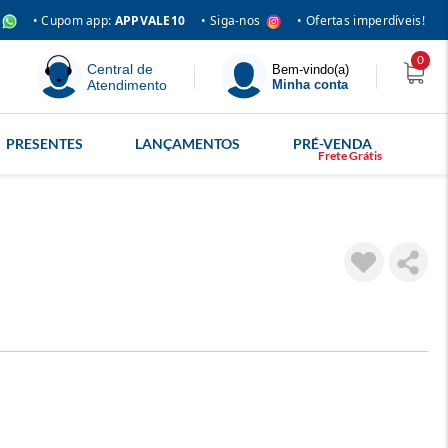
• Siga-nos
• Cupom app:
APPVALE10
• Ofertas imperdíveis!
0
Central de
Bem-vindo(a)
Atendimento
Minha conta
PRESENTES
LANÇAMENTOS
PRÉ-VENDA