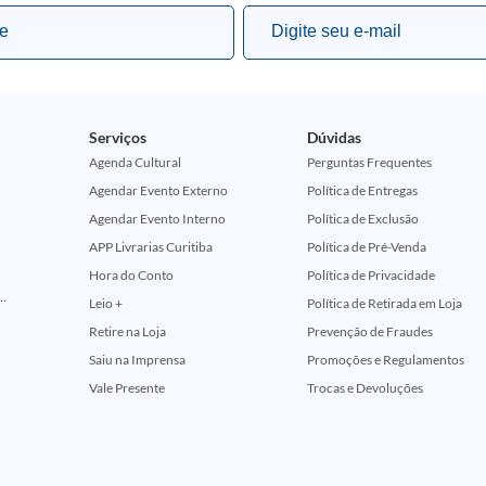
Serviços
Dúvidas
Agenda Cultural
Perguntas Frequentes
Agendar Evento Externo
Política de Entregas
Agendar Evento Interno
Política de Exclusão
APP Livrarias Curitiba
Política de Pré-Venda
Hora do Conto
Política de Privacidade
ção Comemorativa 50 Anos (Encontros Clássicos Dc E Marvel)
Leio +
Política de Retirada em Loja
Retire na Loja
Prevenção de Fraudes
Saiu na Imprensa
Promoções e Regulamentos
Vale Presente
Trocas e Devoluções