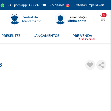
• Siga-nos
• Cupom app:
APPVALE10
• Ofertas imperdíveis!
0
Central de
Bem-vindo(a)
Atendimento
Minha conta
PRESENTES
LANÇAMENTOS
PRÉ-VENDA
s