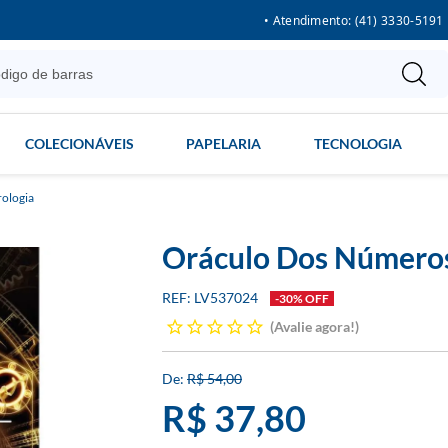
• Atendimento: (41) 3330-5191
COLECIONÁVEIS
PAPELARIA
TECNOLOGIA
rologia
Oráculo Dos Número
LV537024
-30% OFF
Avalie agora!
R$ 54,00
R$ 37,80