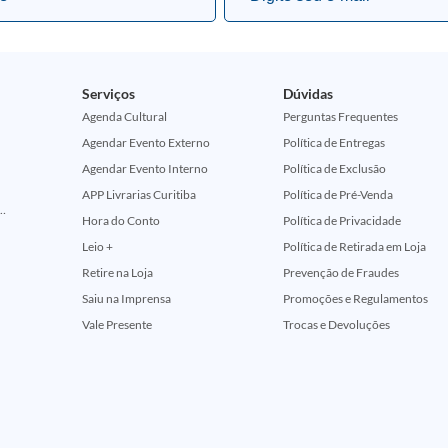
Serviços
Dúvidas
Agenda Cultural
Perguntas Frequentes
Agendar Evento Externo
Política de Entregas
Agendar Evento Interno
Política de Exclusão
APP Livrarias Curitiba
Política de Pré-Venda
ção Comemorativa 50 Anos (Encontros Clássicos Dc E Marvel)
Hora do Conto
Política de Privacidade
Leio +
Política de Retirada em Loja
Retire na Loja
Prevenção de Fraudes
Saiu na Imprensa
Promoções e Regulamentos
Vale Presente
Trocas e Devoluções