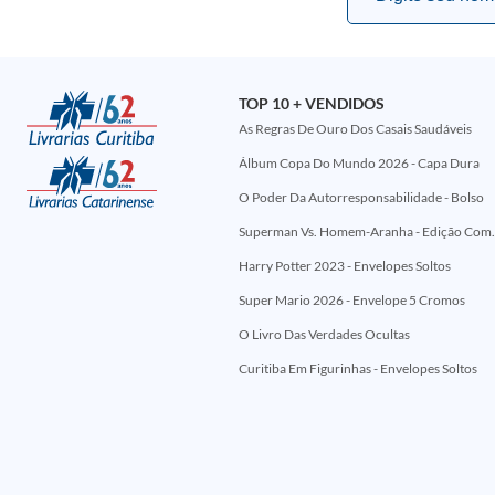
TOP 10 + VENDIDOS
As Regras De Ouro Dos Casais Saudáveis
Álbum Copa Do Mundo 2026 - Capa Dura
O Poder Da Autorresponsabilidade - Bolso
Superman Vs. Homem-Aranha - Edi
Harry Potter 2023 - Envelopes Soltos
Super Mario 2026 - Envelope 5 Cromos
O Livro Das Verdades Ocultas
Curitiba Em Figurinhas - Envelopes Soltos