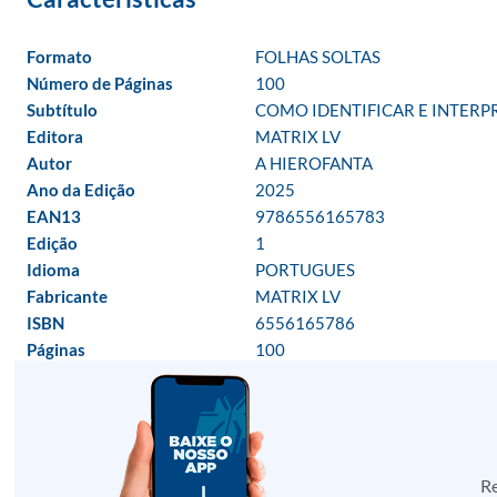
Formato
FOLHAS SOLTAS
Número de Páginas
100
Subtítulo
COMO IDENTIFICAR E INTERP
Editora
MATRIX LV
Autor
A HIEROFANTA
Ano da Edição
2025
EAN13
9786556165783
Edição
1
Idioma
PORTUGUES
Fabricante
MATRIX LV
ISBN
6556165786
Páginas
100
Re