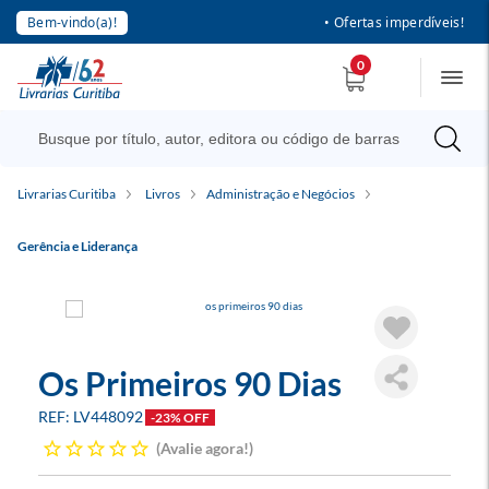
Bem-vindo(a)!
• Ofertas imperdíveis!
0
Livrarias Curitiba
Livros
Administração e Negócios
Gerência e Liderança
Os Primeiros 90 Dias
LV448092
-23% OFF
Avalie agora!