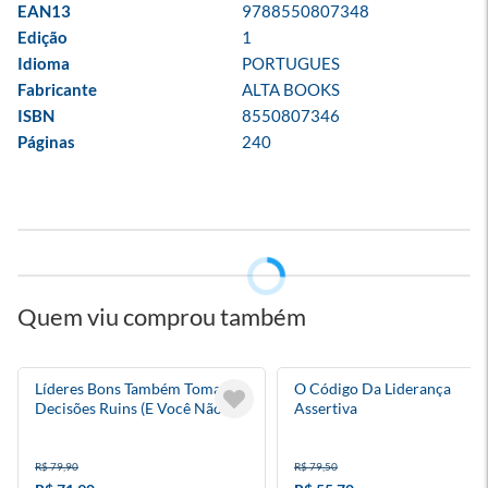
EAN13
9788550807348
Edição
1
Idioma
PORTUGUES
Fabricante
ALTA BOOKS
ISBN
8550807346
Páginas
240
Quem viu comprou também
Líderes Bons Também Tomam
O Código Da Liderança
Decisões Ruins (E Você Não
Assertiva
Está Imune A Isso)
R$ 79,90
R$ 79,50