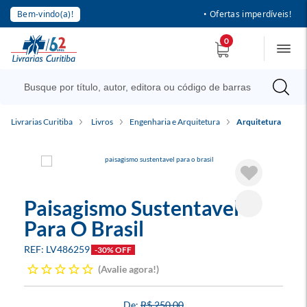
Bem-vindo(a)!
• Ofertas imperdíveis!
0
Livrarias Curitiba
Livros
Engenharia e Arquitetura
Arquitetura
Paisagismo Sustentavel
Para O Brasil
LV486259
-30% OFF
Avalie agora!
R$ 250,00