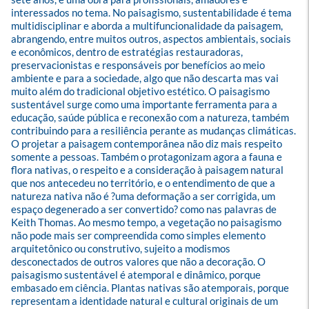
interessados no tema. No paisagismo, sustentabilidade é tema 
multidisciplinar e aborda a multifuncionalidade da paisagem, 
abrangendo, entre muitos outros, aspectos ambientais, sociais 
e econômicos, dentro de estratégias restauradoras, 
preservacionistas e responsáveis por benefícios ao meio 
ambiente e para a sociedade, algo que não descarta mas vai 
muito além do tradicional objetivo estético. O paisagismo 
sustentável surge como uma importante ferramenta para a 
educação, saúde pública e reconexão com a natureza, também 
contribuindo para a resiliência perante as mudanças climáticas. 
O projetar a paisagem contemporânea não diz mais respeito 
somente a pessoas. Também o protagonizam agora a fauna e 
flora nativas, o respeito e a consideração à paisagem natural 
que nos antecedeu no território, e o entendimento de que a 
natureza nativa não é ?uma deformação a ser corrigida, um 
espaço degenerado a ser convertido? como nas palavras de 
Keith Thomas. Ao mesmo tempo, a vegetação no paisagismo 
não pode mais ser compreendida como simples elemento 
arquitetônico ou construtivo, sujeito a modismos 
desconectados de outros valores que não a decoração. O 
paisagismo sustentável é atemporal e dinâmico, porque 
embasado em ciência. Plantas nativas são atemporais, porque 
representam a identidade natural e cultural originais de um 