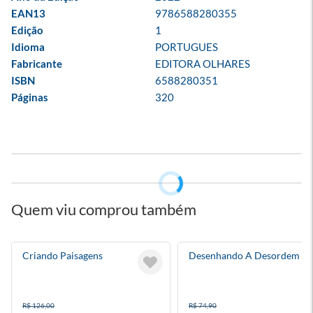
EAN13
9786588280355
Edição
1
Idioma
PORTUGUES
Fabricante
EDITORA OLHARES
ISBN
6588280351
Páginas
320
Quem viu comprou também
Criando Paisagens
Desenhando A Desordem
R$ 126,00
R$ 74,90