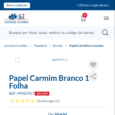
Bem-vindo(a)!
• Ofertas imperdíveis!
0
Livrarias Curitiba
Papelaria
Escolar
Papel Cartolina e Carmim
Papel Carmim Branco 1
Folha
PP067417
-8% OFF
Avalie agora!
R$ 4,50