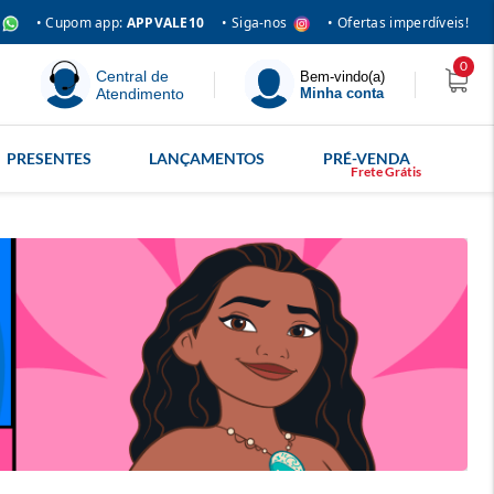
• Siga-nos
• Cupom app:
APPVALE10
• Ofertas imperdíveis!
0
Central de
Bem-vindo(a)
Atendimento
Minha conta
PRESENTES
LANÇAMENTOS
PRÉ-VENDA