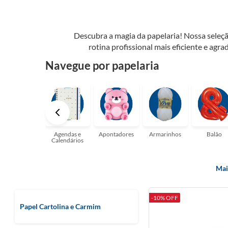
Descubra a magia da papelaria! Nossa seleçã
rotina profissional mais eficiente e agrad
possibilidades. Tenha certeza, temos a pap
Navegue por papelaria
perfeito para suas a
Agendas e
Apontadores
Armarinhos
Balão
Calendários
Mai
-10% OFF
Papel Cartolina e Carmim