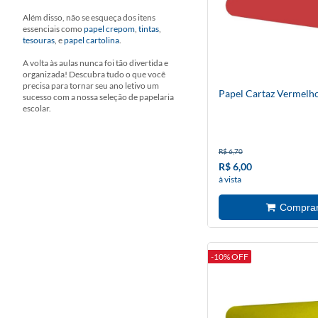
Além disso, não se esqueça dos itens
essenciais como
papel crepom
,
tintas
,
tesouras
, e
papel cartolina
.
A volta às aulas nunca foi tão divertida e
organizada! Descubra tudo o que você
precisa para tornar seu ano letivo um
Papel Cartaz Vermelho
sucesso com a nossa seleção de papelaria
escolar.
R$ 6,70
R$ 6,00
à vista
-10% OFF