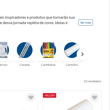
ais inspiradores e produtos que tornarão sua
te dessa jornada repleta de cores, ideias e
Ver mais
! Seja para estudantes em busca do material
udo que você precisa!
ernos
Canetas
Canetinhas
Cartolina
Clips
33
-9% OFF