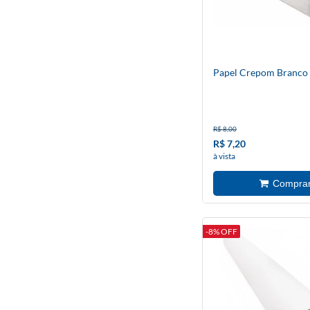
Papel Crepom Branco 
R$ 8,00
R$ 7,20
à vista
-8% OFF