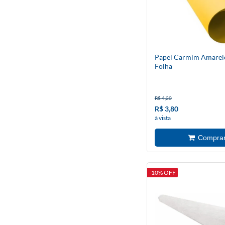
Papel Carmim Amarelo
Folha
R$ 4,20
R$ 3,80
à vista
-10% OFF