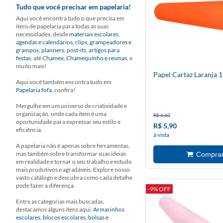
Tudo que você precisar em papelaria!
Aqui você encontra tudo o que precisa em
itens de papelaria para todas as suas
necessidades, desde
materiais escolares
,
agendas e calendários
,
clips
,
grampeadores e
grampos
,
planners
,
post-its
,
artigos para
festas
, até
Chamex, Chamequinho e resmas
, e
muito mais!
Papel Cartaz Laranja 1
Aqui você também encontra tudo em
Papelaria fofa
, confira!
Mergulhe em um universo de criatividade e
organização, onde cada item é uma
R$ 6,60
oportunidade para expressar seu estilo e
R$ 5,90
eficiência.
à vista
A papelaria não é apenas sobre ferramentas,
mas também sobre transformar suas ideias
em realidade e tornar o seu trabalho e estudo
mais produtivos e agradáveis. Explore nosso
vasto catálogo e descubra como cada detalhe
pode fazer a diferença.
-9% OFF
Entre as categorias mais buscadas,
destacamos alguns itens aqui:
Armarinhos
escolares
,
blocos escolares
,
bolsas e