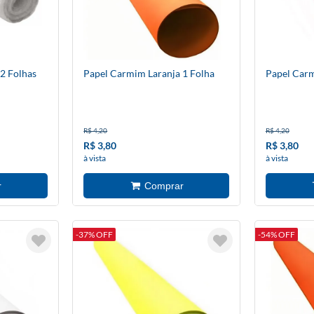
2 Folhas
Papel Carmim Laranja 1 Folha
Papel Carm
R$ 4,20
R$ 4,20
R$ 3,80
R$ 3,80
à vista
à vista
-37% OFF
-54% OFF