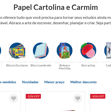
Papel Cartolina e Carmim
o oferece tudo que você precisa para tornar seus estudos ainda m
ável. Abrace a arte de escrever, desenhar, planejar e criar. Seja par
elaria ideal para tornar sua rotina mais inspiradora e encantadora
ulas, profissionais que buscam organizar seus escritórios, temos t
Blocos Escolares
Bloco Lembrete
Bolsas e
Borrachas
Cad
Mochilas
s vendidos
Novidades
Menor preço
Melhor desconto
-10% OFF
-10% OFF