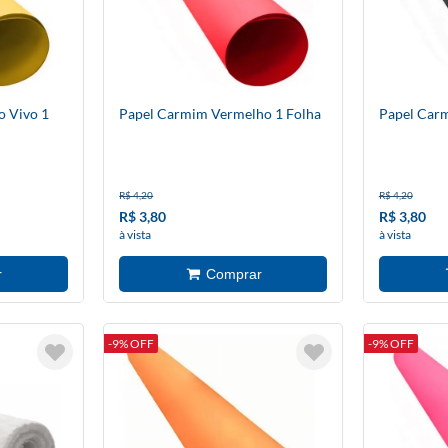
 Vivo 1
Papel Carmim Vermelho 1 Folha
Papel Carm
R$ 4,20
R$ 4,20
R$ 3,80
R$ 3,80
à vista
à vista
-9% OFF
-9% OFF