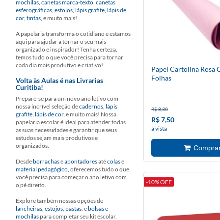
mochilas
,
canetas marca-texto
,
canetas
esferográficas
,
estojos
,
lápis grafite
,
lápis de
cor
,
tintas
, e muito mais!
A papelaria transforma o cotidiano e estamos
aqui para ajudar a tornar o seu mais
organizado e inspirador! Tenha certeza,
temos tudo o que você precisa para tornar
cada dia mais produtivo e criativo!
Papel Cartolina Rosa 
Folhas
Volta às Aulas é nas Livrarias
Curitiba!
Prepare-se para um novo ano letivo com
nossa incrível seleção de
cadernos
,
lápis
R$ 8,30
grafite
,
lápis de cor
, e muito mais! Nossa
R$ 7,50
papelaria escolar é ideal para atender todas
à vista
as suas necessidades e garantir que seus
estudos sejam mais produtivos e
organizados.
Desde
borrachas
e
apontadores
até
colas
e
material pedagógico
, oferecemos tudo o que
você precisa para começar o ano letivo com
-10% OFF
o pé direito.
Explore também nossas opções de
lancheiras
,
estojos
,
pastas
, e
bolsas e
mochilas
para completar seu kit escolar.