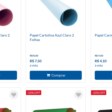
Claro 2
Papel Cartolina Azul Claro 2
Papel Carm
Folhas
R$ 8,30
R$ 4,50
R$ 7,50
R$ 4,10
à vista
à vista
-10% OFF
-10% OFF