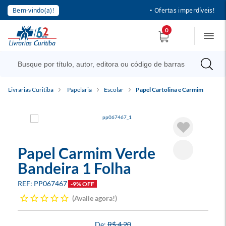
Bem-vindo(a)!
• Ofertas imperdíveis!
0
Livrarias Curitiba
Papelaria
Escolar
Papel Cartolina e Carmim
Papel Carmim Verde
Bandeira 1 Folha
PP067467
-9% OFF
Avalie agora!
R$ 4,20