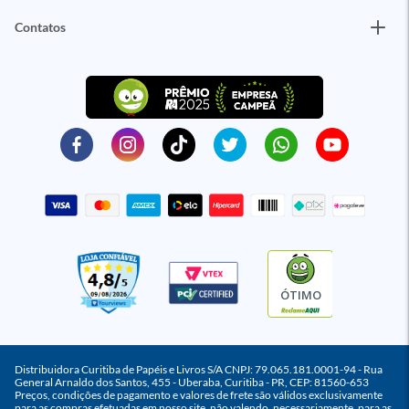
Contatos
ÓTIMO
Distribuidora Curitiba de Papéis e Livros S/A CNPJ: 79.065.181.0001-94 - Rua
General Arnaldo dos Santos, 455 - Uberaba, Curitiba - PR, CEP: 81560-653
Preços, condições de pagamento e valores de frete são válidos exclusivamente
para as compras efetuadas em nosso site, não valendo, necessariamente, para as