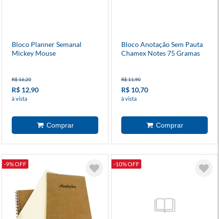
Bloco Planner Semanal
Bloco Anotação Sem Pauta
Mickey Mouse
Chamex Notes 75 Gramas
300 Folhas
R$ 16,20
R$ 11,90
R$ 12,90
R$ 10,70
à vista
à vista
-9% OFF
-10% OFF