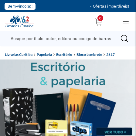
Bem-vindo(a)!
• Ofertas imperdíveis!
0
Livrarias Curitiba
Papelaria
Escritório
Bloco Lembrete
2617