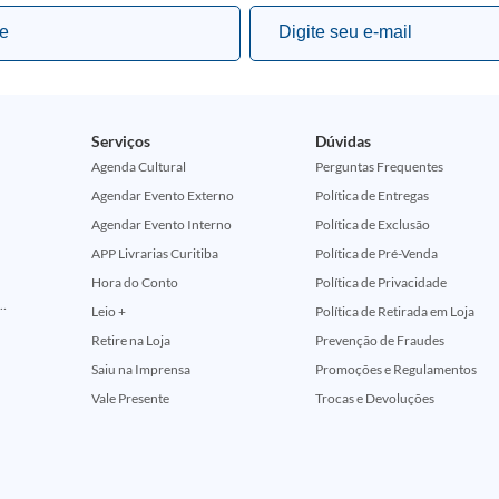
Serviços
Dúvidas
Agenda Cultural
Perguntas Frequentes
Agendar Evento Externo
Política de Entregas
Agendar Evento Interno
Política de Exclusão
APP Livrarias Curitiba
Política de Pré-Venda
Hora do Conto
Política de Privacidade
ção Comemorativa 50 Anos (Encontros Clássicos Dc E Marvel)
Leio +
Política de Retirada em Loja
Retire na Loja
Prevenção de Fraudes
Saiu na Imprensa
Promoções e Regulamentos
Vale Presente
Trocas e Devoluções