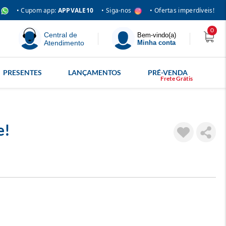
• Siga-nos
• Cupom app:
APPVALE10
• Ofertas imperdíveis!
0
Central de
Bem-vindo(a)
Atendimento
Minha conta
PRESENTES
LANÇAMENTOS
PRÉ-VENDA
e!