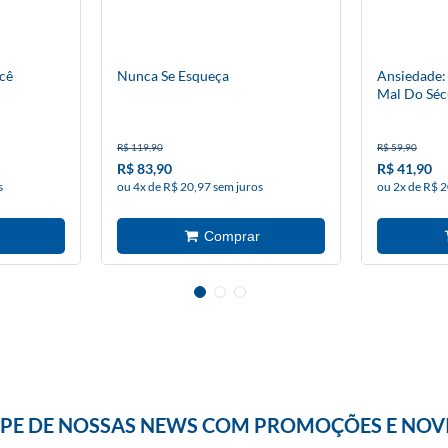
cê
Nunca Se Esqueça
Ansiedade:
Mal Do Séc
R$ 119,90
R$ 59,90
R$ 83,90
R$ 41,90
s
ou 4x de R$ 20,97 sem juros
ou 2x de R$ 2
IPE DE NOSSAS NEWS COM PROMOÇÕES E NOV