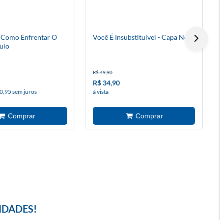
 Como Enfrentar O
Você É Insubstituível - Capa Nova
ulo
R$ 49,90
R$ 34,90
0,95 sem juros
à vista
IDADES!