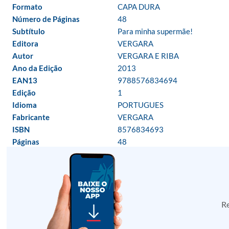
Formato
CAPA DURA
Número de Páginas
48
Subtítulo
Para minha supermãe!
Editora
VERGARA
Autor
VERGARA E RIBA
Ano da Edição
2013
EAN13
9788576834694
Edição
1
Idioma
PORTUGUES
Fabricante
VERGARA
ISBN
8576834693
Páginas
48
Re