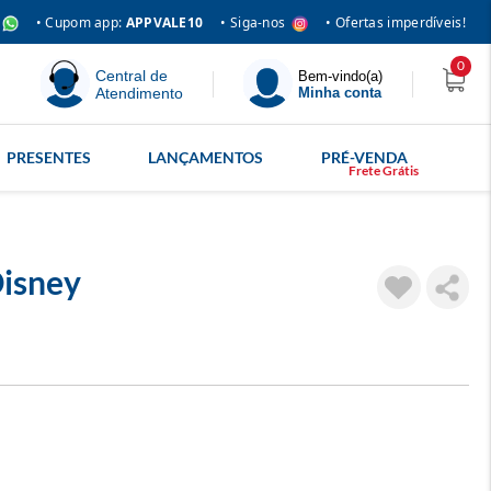
• Siga-nos
• Cupom app:
APPVALE10
• Ofertas imperdíveis!
0
Central de
Bem-vindo(a)
Atendimento
Minha conta
PRESENTES
LANÇAMENTOS
PRÉ-VENDA
Disney