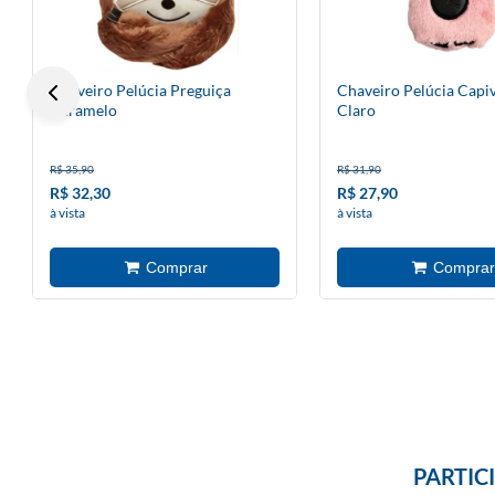
Chaveiro Pelúcia Preguiça
Chaveiro Pelúcia Capi
Caramelo
Claro
R$ 35,90
R$ 31,90
R$ 32,30
R$ 27,90
à vista
à vista
PARTIC