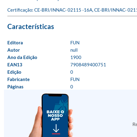
Certificação: CE-BRI/INNAC- 02115 -16A, CE-BRI/INNAC- 021
Editora
FUN
Autor
null
Ano da Edição
1900
EAN13
7908489400751
Edição
0
Fabricante
FUN
Páginas
0
Re