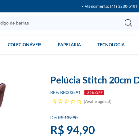
• Atendimento: (41) 3330-5191
COLECIONÁVEIS
PAPELARIA
TECNOLOGIA
Pelúcia Stitch 20cm 
BR003591
-32% OFF
Avalie agora!
R$ 139,90
R$ 94,90