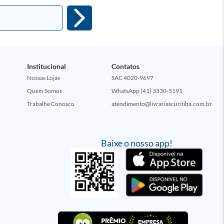
Institucional
Contatos
Nossas Lojas
SAC 4020-9697
Quem Somos
WhatsApp (41) 3330-5191
Trabalhe Conosco
atendimento@livrariascuritiba.com.br
Baixe o nosso app!