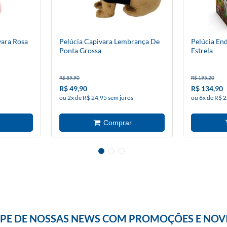
vara Rosa
Pelúcia Capivara Lembrança De
Pelúcia En
Ponta Grossa
Estrela
R$ 89,90
R$ 195,20
R$ 49,90
R$ 134,90
ou 2x de R$ 24,95 sem juros
ou 6x de R$ 2
IPE DE NOSSAS NEWS COM PROMOÇÕES E NOV