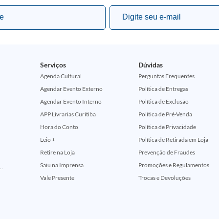
Serviços
Dúvidas
Agenda Cultural
Perguntas Frequentes
Agendar Evento Externo
Política de Entregas
Agendar Evento Interno
Política de Exclusão
APP Livrarias Curitiba
Política de Pré-Venda
Hora do Conto
Política de Privacidade
Leio +
Política de Retirada em Loja
Retire na Loja
Prevenção de Fraudes
Saiu na Imprensa
Promoções e Regulamentos
ção Comemorativa 50 Anos (Encontros Clássicos Dc E Marvel)
Vale Presente
Trocas e Devoluções