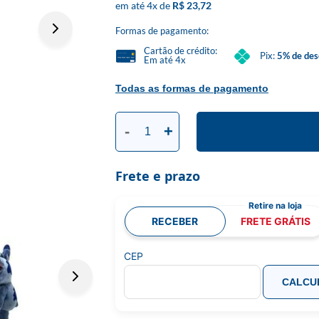
4
x
R$ 23,72
Formas de pagamento:
Cartão de crédito:
Pix:
5% de des
Em até 4x
Todas as formas de pagamento
-
+
Frete e prazo
RECEBER
FRETE GRÁTIS
CEP
CALCU