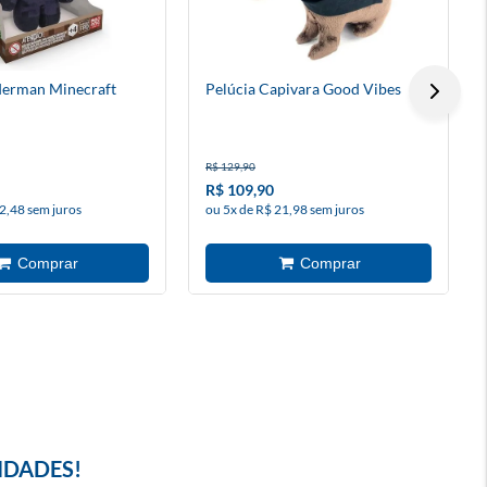
derman Minecraft
Pelúcia Capivara Good Vibes
R$ 129,90
R$ 109,90
2,48 sem juros
ou 5x de R$ 21,98 sem juros
IDADES!