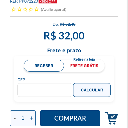
PP072220
-38% OFF
Avalie agora!
R$ 52,40
R$ 32,00
Frete e prazo
RECEBER
FRETE GRÁTIS
CEP
CALCULAR
COMPRAR
-
+