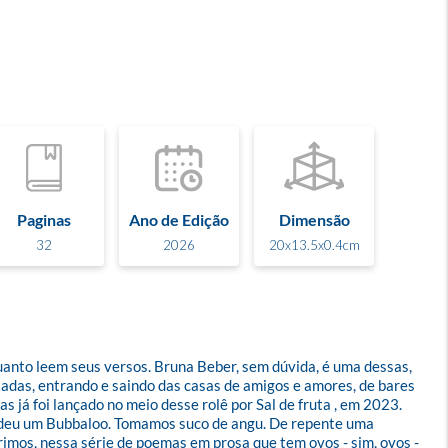
Paginas
Ano de Edição
Dimensão
32
2026
20x13.5x0.4cm
anto leem seus versos. Bruna Beber, sem dúvida, é uma dessas, 
adas, entrando e saindo das casas de amigos e amores, de bares 
já foi lançado no meio desse rolê por Sal de fruta , em 2023. 
 me deu um Bubbaloo. Tomamos suco de angu. De repente uma 
brimos, nessa série de poemas em prosa que tem ovos - sim, ovos - 