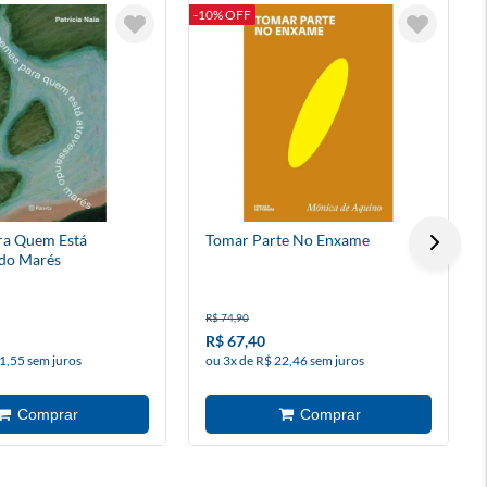
-10% OFF
-
ra Quem Está
Tomar Parte No Enxame
do Marés
R$ 74,90
R$ 67,40
1,55 sem juros
ou 3x de R$ 22,46 sem juros