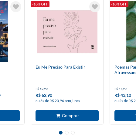
-10% OFF
-10% OFF
Eu Me Preciso Para Existir
Poemas Pa
Atravessan
R$ 69,90
R$ 47,90
s
R$ 62,90
R$ 43,10
ou 3x de R$ 20,96 sem juros
ou 2x de R$ 2