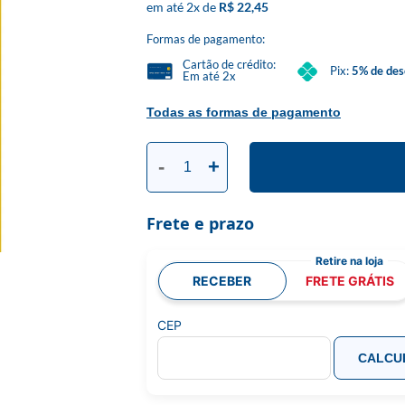
2
x
R$ 22,45
Formas de pagamento:
Cartão de crédito:
Pix:
5% de des
Em até 2x
Todas as formas de pagamento
-
+
Frete e prazo
RECEBER
FRETE GRÁTIS
CEP
CALCU