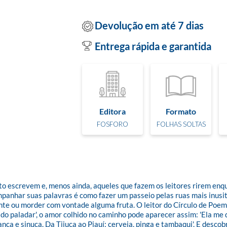
Devolução em até 7 dias
Entrega rápida e garantida
Editora
Formato
FOSFORO
FOLHAS SOLTAS
o escrevem e, menos ainda, aqueles que fazem os leitores rirem enqu
anhar suas palavras é como fazer um passeio pelas ruas mais inusit
te ou morder com vontade alguma fruta. O leitor do Círculo de Poemas 
ca do paladar', o amor colhido no caminho pode aparecer assim: 'Ela
anca e sinuca. Da Tijuca ao Piauí: cerveja, pinga e tambaqui'. E desco