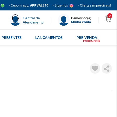
• Siga-nos
• Cupom app:
APPVALE10
• Ofertas imperdíveis!
0
Central de
Bem-vindo(a)
Atendimento
Minha conta
PRESENTES
LANÇAMENTOS
PRÉ-VENDA