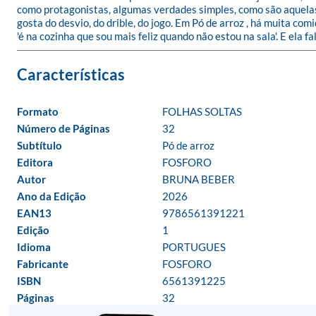
como protagonistas, algumas verdades simples, como são aquelas d
gosta do desvio, do drible, do jogo. Em Pó de arroz , há muita com
'é na cozinha que sou mais feliz quando não estou na sala'. E ela 
Formato
FOLHAS SOLTAS
Número de Páginas
32
Subtítulo
Pó de arroz
Editora
FOSFORO
Autor
BRUNA BEBER
Ano da Edição
2026
EAN13
9786561391221
Edição
1
Idioma
PORTUGUES
Fabricante
FOSFORO
ISBN
6561391225
Páginas
32