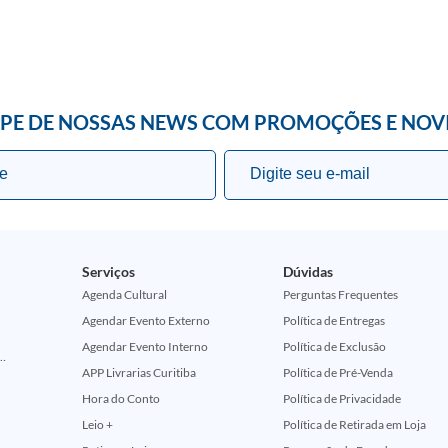
IPE DE NOSSAS NEWS COM PROMOÇÕES E NOV
Serviços
Dúvidas
Agenda Cultural
Perguntas Frequentes
Agendar Evento Externo
Política de Entregas
Agendar Evento Interno
Política de Exclusão
ção Comemorativa 50 Anos (Encontros Clássicos Dc E Marvel)
APP Livrarias Curitiba
Política de Pré-Venda
Hora do Conto
Política de Privacidade
Leio +
Política de Retirada em Loja