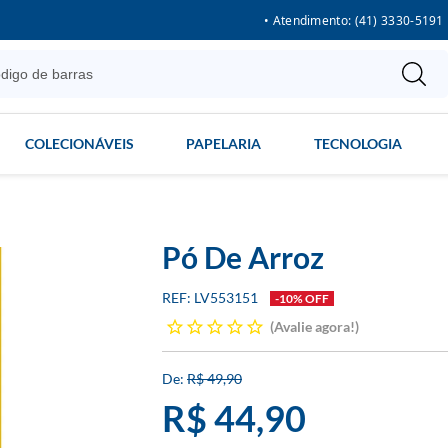
• Atendimento: (41) 3330-5191
COLECIONÁVEIS
PAPELARIA
TECNOLOGIA
Pó De Arroz
LV553151
-10% OFF
Avalie agora!
R$ 49,90
R$ 44,90