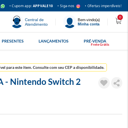
• Siga-nos
• Cupom app:
APPVALE10
• Ofertas imperdíveis!
0
Central de
Bem-vindo(a)
Atendimento
Minha conta
PRESENTES
LANÇAMENTOS
PRÉ-VENDA
ível para este item. Consulte com seu CEP a disponibilidade.
 - Nintendo Switch 2