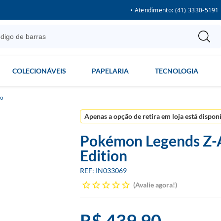
• Atendimento: (41) 3330-5191
COLECIONÁVEIS
PAPELARIA
TECNOLOGIA
do
Apenas a opção de retira em loja está dispon
Pokémon Legends Z-A
Edition
IN033069
Avalie agora!
R$ 439,90