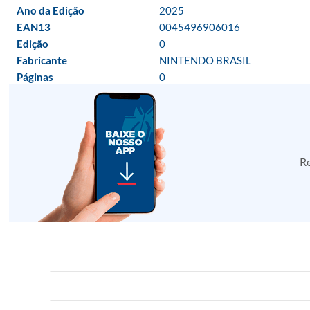
Ano da Edição
2025
EAN13
0045496906016
Edição
0
Fabricante
NINTENDO BRASIL
Páginas
0
Re