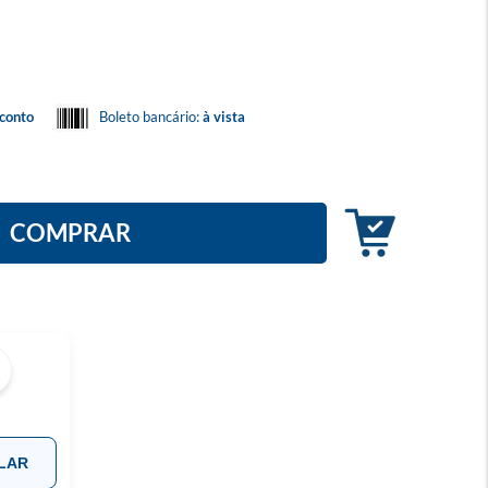
conto
Boleto bancário:
à vista
COMPRAR
LAR