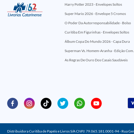
Harry Potter 2023 - Envelopes Soltos
Super Mario 2026 - Envelope 5 Cromos
O Poder Da Autorresponsabilidade - Bolso
Curitiba Em Figurinhas - Envelopes Soltos
Álbum Copa Do Mundo 2026 - Capa Dura
Superman Vs. Homem-Aranha - Edi
As Regras De Ouro Dos Casais Saudáveis
Distribuidora Curitiba de Papéis e Livros S/A CNPJ: 79.065.181.0001-94 - Rua Ge