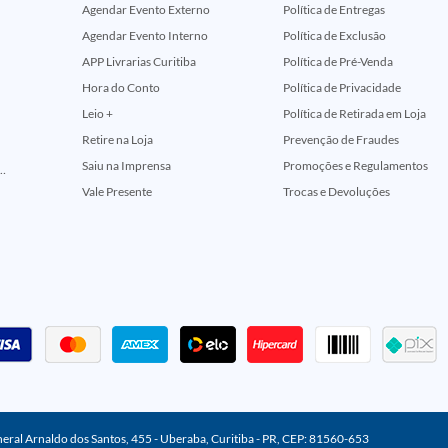
Agendar Evento Externo
Política de Entregas
Agendar Evento Interno
Política de Exclusão
APP Livrarias Curitiba
Política de Pré-Venda
Hora do Conto
Política de Privacidade
Leio +
Política de Retirada em Loja
Retire na Loja
Prevenção de Fraudes
Saiu na Imprensa
Promoções e Regulamentos
ção Comemorativa 50 Anos (Encontros Clássicos Dc E Marvel)
Vale Presente
Trocas e Devoluções
neral Arnaldo dos Santos, 455 - Uberaba, Curitiba - PR, CEP: 81560-653