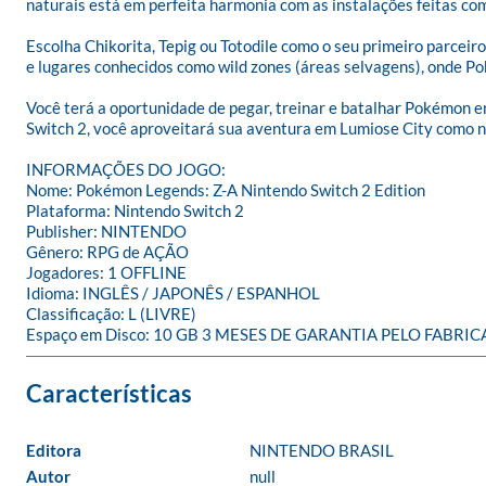
naturais está em perfeita harmonia com as instalações feitas c
Escolha Chikorita, Tepig ou Totodile como o seu primeiro parcei
e lugares conhecidos como wild zones (áreas selvagens), onde Po
Você terá a oportunidade de pegar, treinar e batalhar Pokémon 
Switch 2, você aproveitará sua aventura em Lumiose City como n
INFORMAÇÕES DO JOGO:

Nome: Pokémon Legends: Z-A Nintendo Switch 2 Edition

Plataforma: Nintendo Switch 2

Publisher: NINTENDO

Gênero: RPG de AÇÃO

Jogadores: 1 OFFLINE

Idioma: INGLÊS / JAPONÊS / ESPANHOL

Classificação: L (LIVRE)

Espaço em Disco: 10 GB 3 MESES DE GARANTIA PELO FABRI
Editora
NINTENDO BRASIL
Autor
null