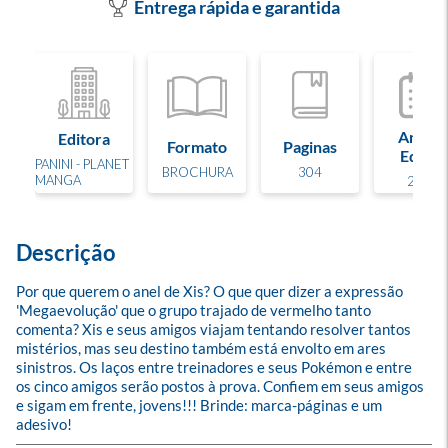
Entrega rápida e garantida
Ano de
Editora
Formato
Paginas
Edição
PANINI - PLANET
BROCHURA
304
MANGA
2025
Descrição
Por que querem o anel de Xis? O que quer dizer a expressão 
'Megaevolução' que o grupo trajado de vermelho tanto 
comenta? Xis e seus amigos viajam tentando resolver tantos 
mistérios, mas seu destino também está envolto em ares 
sinistros. Os laços entre treinadores e seus Pokémon e entre 
os cinco amigos serão postos à prova. Confiem em seus amigos 
e sigam em frente, jovens!!! Brinde: marca-páginas e um 
adesivo!