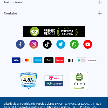
Institucional
Contatos
ÓTIMO
Distribuidora Curitiba de Papéis e Livros S/A CNPJ: 79.065.181.0001-94 - Rua
General Arnaldo dos Santos, 455 - Uberaba, Curitiba - PR, CEP: 81560-653