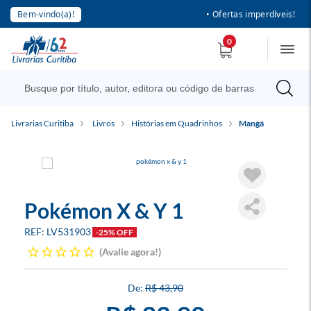
Bem-vindo(a)!
• Ofertas imperdíveis!
0
Livrarias Curitiba
Livros
Histórias em Quadrinhos
Mangá
Pokémon X & Y 1
LV531903
-25% OFF
Avalie agora!
R$ 43,90