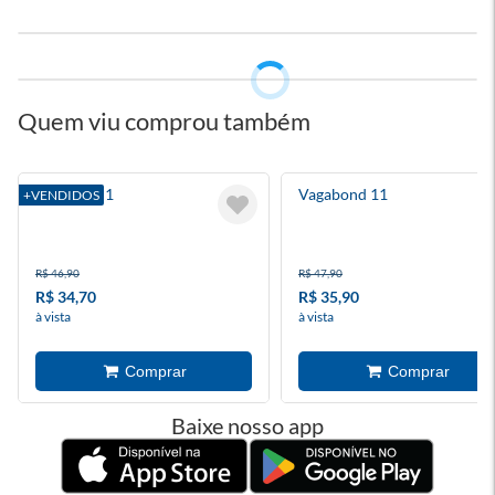
Quem viu comprou também
Blue Lock 1
Vagabond 11
+VENDIDOS
R$ 46,90
R$ 47,90
R$ 34,70
R$ 35,90
à vista
à vista
Baixe nosso app