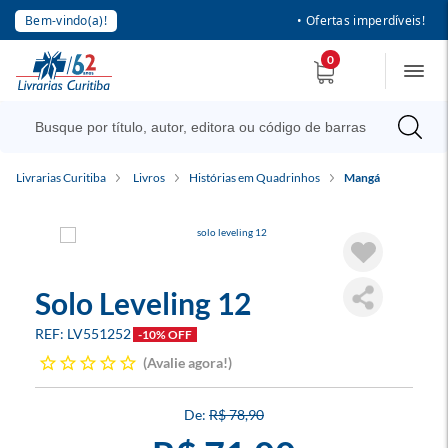
Bem-vindo(a)!
• Ofertas imperdíveis!
0
Livrarias Curitiba
Livros
Histórias em Quadrinhos
Mangá
Solo Leveling 12
LV551252
-10% OFF
Avalie agora!
R$ 78,90