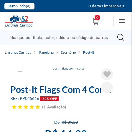
Bem-vindo(a)!
• Ofertas imperdíveis!
0
Livrarias Curitiba
Papelaria
Escritório
Post-It
Post-It Flags Com 4 Cores
PP045616
-62% OFF
1
Avaliação
R$ 39,50