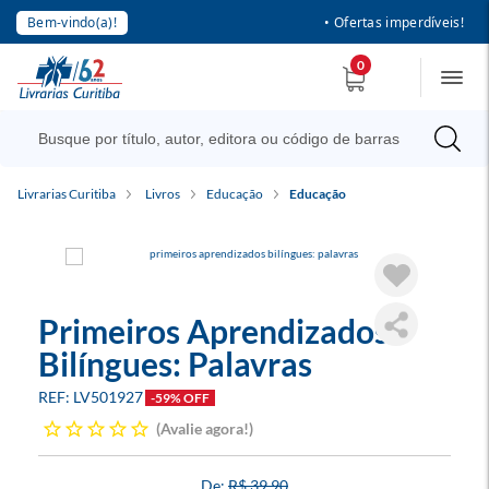
Bem-vindo(a)!
• Ofertas imperdíveis!
0
Livrarias Curitiba
Livros
Educação
Educação
Primeiros Aprendizados
Bilíngues: Palavras
LV501927
-59% OFF
Avalie agora!
R$ 39,90