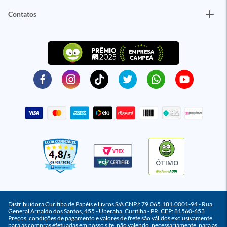
Contatos
ÓTIMO
Distribuidora Curitiba de Papéis e Livros S/A CNPJ: 79.065.181.0001-94 - Rua
General Arnaldo dos Santos, 455 - Uberaba, Curitiba - PR, CEP: 81560-653
Preços, condições de pagamento e valores de frete são válidos exclusivamente
para as compras efetuadas em nosso site, não valendo, necessariamente, para as