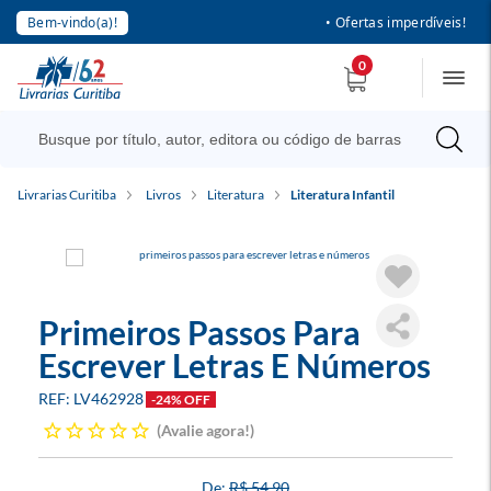
Bem-vindo(a)!
• Ofertas imperdíveis!
0
Livrarias Curitiba
Livros
Literatura
Literatura Infantil
Primeiros Passos Para
Escrever Letras E Números
LV462928
-24% OFF
Avalie agora!
R$ 54,90