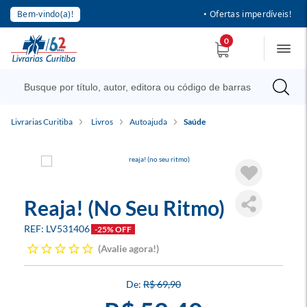
Bem-vindo(a)!
• Ofertas imperdíveis!
0
Livrarias Curitiba
Livros
Autoajuda
Saúde
Reaja! (No Seu Ritmo)
LV531406
-25% OFF
Avalie agora!
R$ 69,90