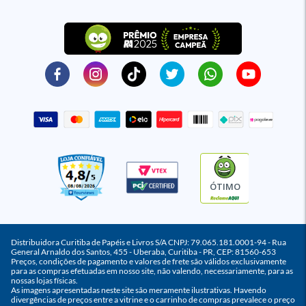
ÓTIMO
Distribuidora Curitiba de Papéis e Livros S/A CNPJ: 79.065.181.0001-94 - Rua
General Arnaldo dos Santos, 455 - Uberaba, Curitiba - PR, CEP: 81560-653
Preços, condições de pagamento e valores de frete são válidos exclusivamente
para as compras efetuadas em nosso site, não valendo, necessariamente, para as
nossas lojas físicas.
As imagens apresentadas neste site são meramente ilustrativas. Havendo
divergências de preços entre a vitrine e o carrinho de compras prevalece o preço