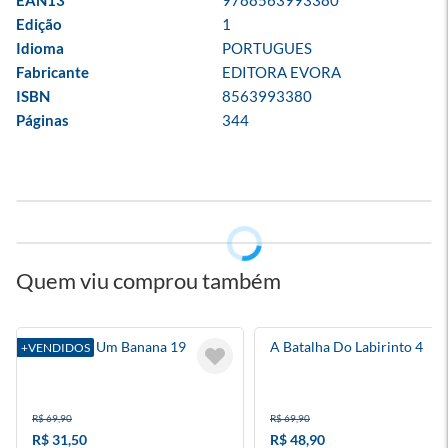
EAN13
9788563993380
Edição
1
Idioma
PORTUGUES
Fabricante
EDITORA EVORA
ISBN
8563993380
Páginas
344
Quem viu comprou também
Diário De Um Banana 19
A Batalha Do Labirinto 4
+VENDIDOS
R$ 69,90
R$ 69,90
R$ 31,50
R$ 48,90