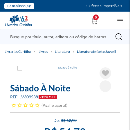
Bem-vindo(a)!
• Ofertas imperdíveis!
0
Livrarias Curitiba
Livros
Literatura
Literatura Infanto Juvenil
Sábado À Noite
LV309538
-13% OFF
Avalie agora!
R$ 62,90