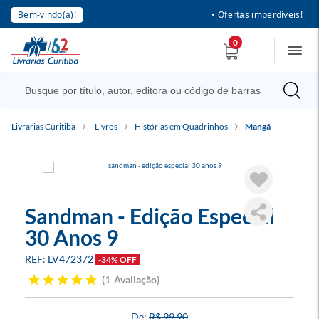
Bem-vindo(a)!
• Ofertas imperdíveis!
0
Livrarias Curitiba
Livros
Histórias em Quadrinhos
Mangá
Sandman - Edição Especial
30 Anos 9
LV472372
-34% OFF
1
Avaliação
R$ 99,90