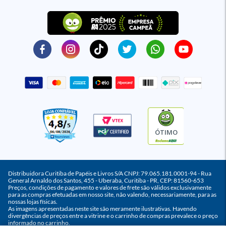
ÓTIMO
Distribuidora Curitiba de Papéis e Livros S/A CNPJ: 79.065.181.0001-94 - Rua
General Arnaldo dos Santos, 455 - Uberaba, Curitiba - PR, CEP: 81560-653
Preços, condições de pagamento e valores de frete são válidos exclusivamente
para as compras efetuadas em nosso site, não valendo, necessariamente, para as
nossas lojas físicas.
As imagens apresentadas neste site são meramente ilustrativas. Havendo
divergências de preços entre a vitrine e o carrinho de compras prevalece o preço
informado no carrinho.