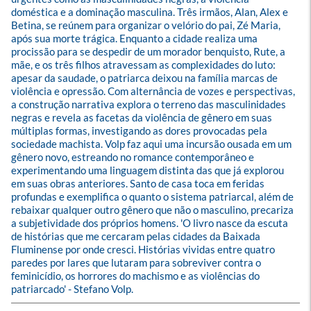
doméstica e a dominação masculina. Três irmãos, Alan, Alex e 
Betina, se reúnem para organizar o velório do pai, Zé Maria, 
após sua morte trágica. Enquanto a cidade realiza uma 
procissão para se despedir de um morador benquisto, Rute, a 
mãe, e os três filhos atravessam as complexidades do luto: 
apesar da saudade, o patriarca deixou na família marcas de 
violência e opressão. Com alternância de vozes e perspectivas, 
a construção narrativa explora o terreno das masculinidades 
negras e revela as facetas da violência de gênero em suas 
múltiplas formas, investigando as dores provocadas pela 
sociedade machista. Volp faz aqui uma incursão ousada em um 
gênero novo, estreando no romance contemporâneo e 
experimentando uma linguagem distinta das que já explorou 
em suas obras anteriores. Santo de casa toca em feridas 
profundas e exemplifica o quanto o sistema patriarcal, além de 
rebaixar qualquer outro gênero que não o masculino, precariza 
a subjetividade dos próprios homens. 'O livro nasce da escuta 
de histórias que me cercaram pelas cidades da Baixada 
Fluminense por onde cresci. Histórias vividas entre quatro 
paredes por lares que lutaram para sobreviver contra o 
feminicídio, os horrores do machismo e as violências do 
patriarcado' - Stefano Volp.