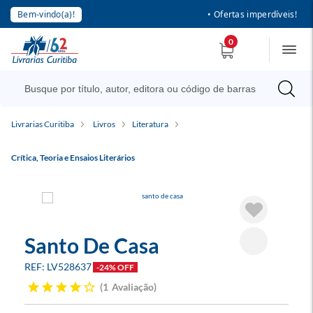
Bem-vindo(a)!
• Ofertas imperdíveis!
0
Livrarias Curitiba
Livros
Literatura
Crítica, Teoria e Ensaios Literários
Santo De Casa
LV528637
-24% OFF
1
Avaliação