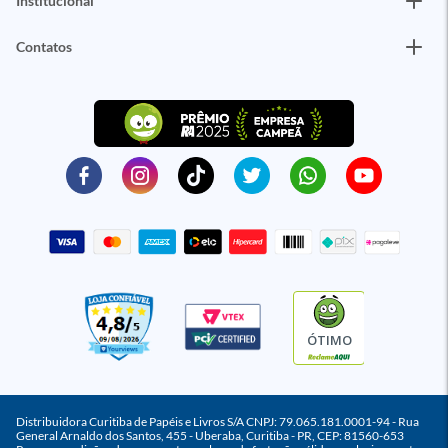
Institucional
Contatos
ÓTIMO
Distribuidora Curitiba de Papéis e Livros S/A CNPJ: 79.065.181.0001-94 - Rua
General Arnaldo dos Santos, 455 - Uberaba, Curitiba - PR, CEP: 81560-653