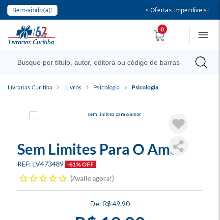
Bem-vindo(a)!
• Ofertas imperdíveis!
0
Livrarias Curitiba
Livros
Psicologia
Psicologia
Sem Limites Para O Amor
LV473489
-61% OFF
Avalie agora!
R$ 49,90