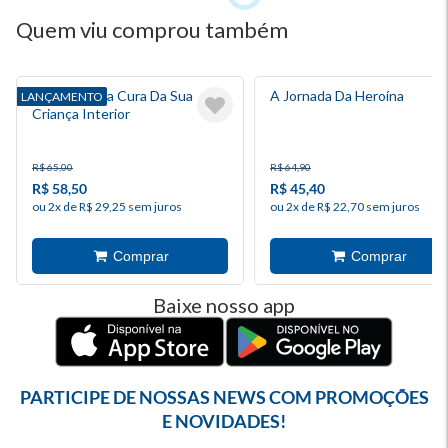
Quem viu comprou também
A Jornada Da Cura Da Sua
A Jornada Da Heroína
LANÇAMENTO
Criança Interior
R$ 65,00
R$ 64,90
R$ 58,50
R$ 45,40
ou 2x de R$ 29,25 sem juros
ou 2x de R$ 22,70 sem juros
Baixe nosso app
PARTICIPE DE NOSSAS NEWS COM PROMOÇÕES
E NOVIDADES!