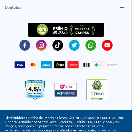
Contatos
ÓTIMO
Distribuidora Curitiba de Papéis e Livros S/A CNPJ: 79.065.181.0001-94 - Rua
General Arnaldo dos Santos, 455 - Uberaba, Curitiba - PR, CEP: 81560-653
Preços, condições de pagamento e valores de frete são válidos
exclusivamente para as compras efetuadas em nosso site, não valendo,