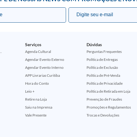
Serviços
Dúvidas
ção Comemorativa 50 Anos (Encontros Clássicos Dc E Marvel)
Agenda Cultural
Perguntas Frequentes
Agendar Evento Externo
Política de Entregas
Agendar Evento Interno
Política de Exclusão
APP Livrarias Curitiba
Política de Pré-Venda
Hora do Conto
Política de Privacidade
Leio +
Política de Retirada em Loja
Retire na Loja
Prevenção de Fraudes
Saiu na Imprensa
Promoções e Regulamentos
Vale Presente
Trocas e Devoluções