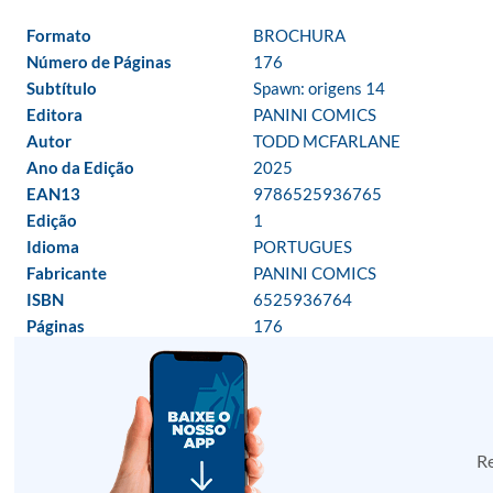
Formato
BROCHURA
Número de Páginas
176
Subtítulo
Spawn: origens 14
Editora
PANINI COMICS
Autor
TODD MCFARLANE
Ano da Edição
2025
EAN13
9786525936765
Edição
1
Idioma
PORTUGUES
Fabricante
PANINI COMICS
ISBN
6525936764
Páginas
176
Re