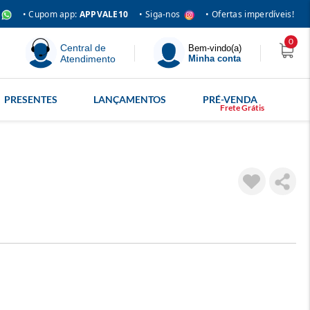
• Siga-nos
• Cupom app:
APPVALE10
• Ofertas imperdíveis!
0
Central de
Bem-vindo(a)
Atendimento
Minha conta
PRESENTES
LANÇAMENTOS
PRÉ-VENDA