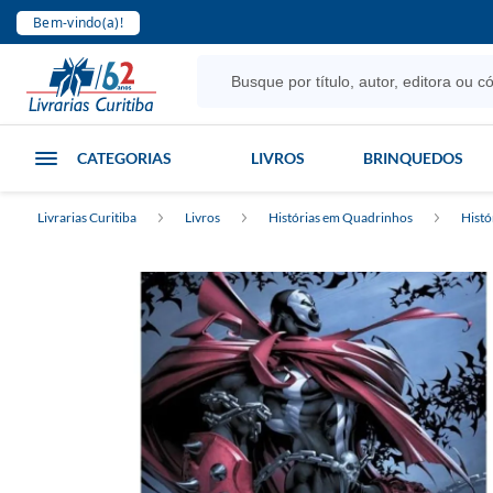
Bem-vindo(a)!
CATEGORIAS
LIVROS
BRINQUEDOS
Livrarias Curitiba
Livros
Histórias em Quadrinhos
Histó