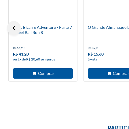
Jojos Bizarre Adventure - Parte 7
O Grande Almanaque D
- Steel Ball Run 8
R$ 54,90
R$ 39,90
R$ 41,20
R$ 15,60
ou 2x de R$ 20,60 sem juros
à vista
PARTIC