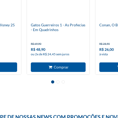
isney 25
Gatos Guerreiros 1 - As Profecias
Conan, O B
- Em Quadrinhos
R$ 69,90
R$ 28,90
R$ 48,90
R$ 26,00
ou 2x de R$ 24,45 sem juros
à vista
IPE DE NOSSAS NEWS COM PROMOÇÕES E NOV