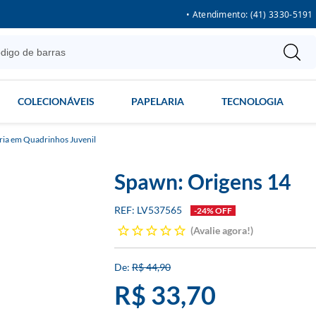
• Atendimento: (41) 3330-5191
COLECIONÁVEIS
PAPELARIA
TECNOLOGIA
ria em Quadrinhos Juvenil
Spawn: Origens 14
LV537565
-24% OFF
Avalie agora!
R$ 44,90
R$ 33,70