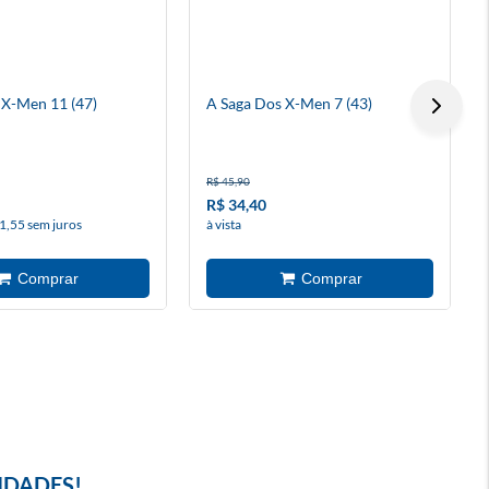
 X-Men 11 (47)
A Saga Dos X-Men 7 (43)
R$ 45,90
R$ 34,40
1,55 sem juros
à vista
IDADES!