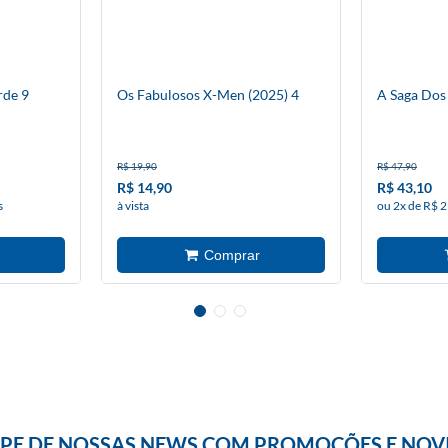
rde 9
Os Fabulosos X-Men (2025) 4
A Saga Dos
R$ 19,90
R$ 47,90
R$ 14,90
R$ 43,10
s
à vista
ou 2x de R$ 2
IPE DE NOSSAS NEWS COM PROMOÇÕES E NOV