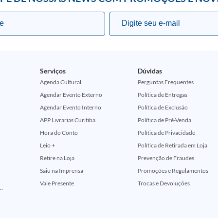
Serviços
Dúvidas
Agenda Cultural
Perguntas Frequentes
Agendar Evento Externo
Política de Entregas
Agendar Evento Interno
Política de Exclusão
APP Livrarias Curitiba
Política de Pré-Venda
Hora do Conto
Política de Privacidade
Leio +
Política de Retirada em Loja
Retire na Loja
Prevenção de Fraudes
Saiu na Imprensa
Promoções e Regulamentos
Vale Presente
Trocas e Devoluções
ção Comemorativa 50 Anos (Encontros Clássicos Dc E Marvel)