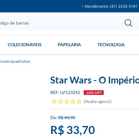
• Atendimento: (41) 3330-5191
COLECIONÁVEIS
PAPELARIA
TECNOLOGIA
ria em Quadrinhos
Star Wars - O Impéri
LV533242
-24% OFF
Avalie agora!
R$ 44,90
R$ 33,70