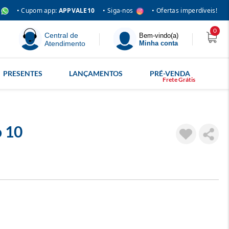
• Siga-nos
• Cupom app:
APPVALE10
• Ofertas imperdíveis!
0
Central de
Bem-vindo(a)
Atendimento
Minha conta
PRESENTES
LANÇAMENTOS
PRÉ-VENDA
o 10