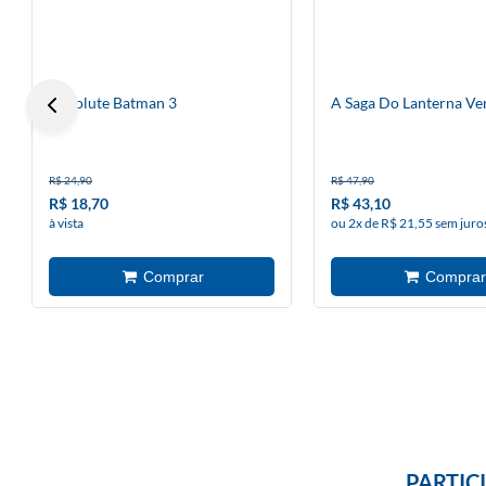
Absolute Batman 3
A Saga Do Lanterna Ve
R$ 24,90
R$ 47,90
R$ 18,70
R$ 43,10
à vista
ou 2x de R$ 21,55 sem juro
PARTIC