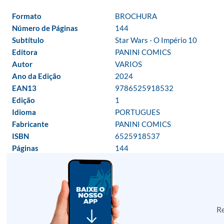
Formato
BROCHURA
Número de Páginas
144
Subtítulo
Star Wars - O Império 10
Editora
PANINI COMICS
Autor
VARIOS
Ano da Edição
2024
EAN13
9786525918532
Edição
1
Idioma
PORTUGUES
Fabricante
PANINI COMICS
ISBN
6525918537
Páginas
144
Re