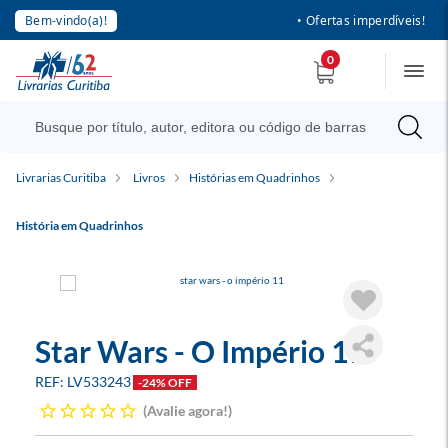
Bem-vindo(a)!
• Ofertas imperdíveis!
0
Livrarias Curitiba
Livros
Histórias em Quadrinhos
História em Quadrinhos
Star Wars - O Império 11
LV533243
-24% OFF
Avalie agora!