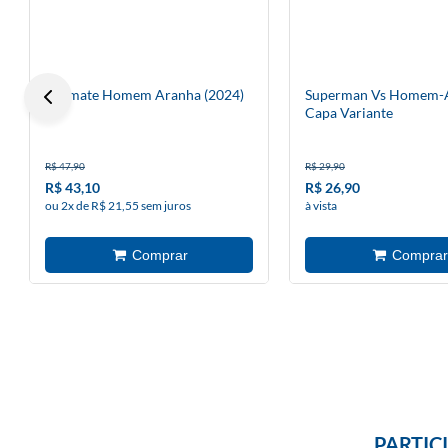
Ultimate Homem Aranha (2024)
Superman Vs Homem-A
3
Capa Variante
R$ 47,90
R$ 29,90
R$ 43,10
R$ 26,90
ou 2x de R$ 21,55 sem juros
à vista
PARTIC