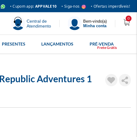
• Siga-nos
• Cupom app:
APPVALE10
• Ofertas imperdíveis!
0
Central de
Bem-vindo(a)
Atendimento
Minha conta
PRESENTES
LANÇAMENTOS
PRÉ-VENDA
 Republic Adventures 1