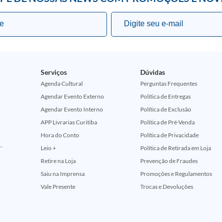
Serviços
Dúvidas
Agenda Cultural
Perguntas Frequentes
Agendar Evento Externo
Política de Entregas
Agendar Evento Interno
Política de Exclusão
APP Livrarias Curitiba
Política de Pré-Venda
Hora do Conto
Política de Privacidade
ção Comemorativa 50 Anos (Encontros Clássicos Dc E Marvel)
Leio +
Política de Retirada em Loja
Retire na Loja
Prevenção de Fraudes
Saiu na Imprensa
Promoções e Regulamentos
Vale Presente
Trocas e Devoluções