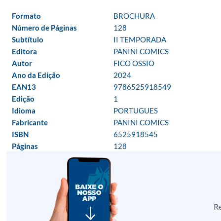
Formato
BROCHURA
Número de Páginas
128
Subtítulo
II TEMPORADA
Editora
PANINI COMICS
Autor
FICO OSSIO
Ano da Edição
2024
EAN13
9786525918549
Edição
1
Idioma
PORTUGUES
Fabricante
PANINI COMICS
ISBN
6525918545
Páginas
128
Re