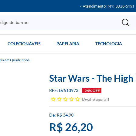
• Atendimento: (41) 3330-5191
COLECIONÁVEIS
PAPELARIA
TECNOLOGIA
ria em Quadrinhos
Star Wars - The High
LV513973
-24% OFF
Avalie agora!
R$ 34,90
R$ 26,20