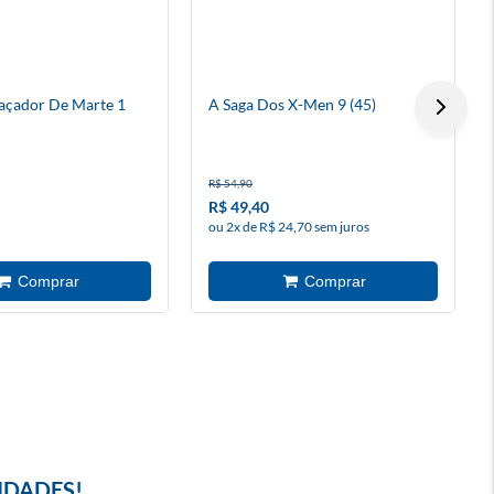
açador De Marte 1
A Saga Dos X-Men 9 (45)
R$ 54,90
R$ 49,40
ou 2x de R$ 24,70 sem juros
IDADES!