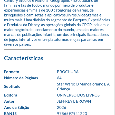
Century Studios e National Geographic - no cotidiano de 
famílias e fãs de todo o mundo por meio de produtos e 
experiências em mais de 100 categorias de varejo, de 
brinquedos e camisetas a aplicativos, livros, videogames e 
muito mais. Uma divisão do segmento de Parques, Experiências 
e Produtos da Disney, as operações globais da CPGP incluem: o 
maior negócio de licenciamento do mundo, uma das maiores 
marcas de publicações infantis, um dos principais licenciadores 
de jogos interativos entre plataformas e lojas parceiras em 
diversos países.
Formato
BROCHURA
Número de Páginas
64
Star Wars: O Mandaloriano E A 
Subtítulo
Criança
Editora
UNIVERSO DOS LIVROS
Autor
JEFFREY L BROWN
Ano da Edição
2026
EAN13
9786597941223