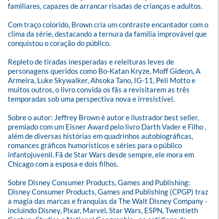
familiares, capazes de arrancar risadas de crianças e adultos.

Com traço colorido, Brown cria um contraste encantador com o 
clima da série, destacando a ternura da família improvável que 
conquistou o coração do público. 

Repleto de tiradas inesperadas e releituras leves de 
personagens queridos como Bo-Katan Kryze, Moff Gideon, A 
Armeira, Luke Skywalker, Ahsoka Tano, IG-11, Peli Motto e 
muitos outros, o livro convida os fãs a revisitarem as três 
temporadas sob uma perspectiva nova e irresistível.

Sobre o autor: Jeffrey Brown é autor e ilustrador best seller, 
premiado com um Eisner Award pelo livro Darth Vader e Filho , 
além de diversas histórias em quadrinhos autobiográficas, 
romances gráficos humorísticos e séries para o público 
infantojuvenil. Fã de Star Wars desde sempre, ele mora em 
Chicago com a esposa e dois filhos.

Sobre Disney Consumer Products, Games and Publishing: 
Disney Consumer Products, Games and Publishing (CPGP) traz 
a magia das marcas e franquias da The Walt Disney Company - 
incluindo Disney, Pixar, Marvel, Star Wars, ESPN, Twentieth 