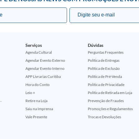
Serviços
Dúvidas
Agenda Cultural
Perguntas Frequentes
Agendar Evento Externo
Política de Entregas
Agendar Evento Interno
Política de Exclusão
APP Livrarias Curitiba
Política de Pré-Venda
Hora do Conto
Política de Privacidade
Leio +
Política de Retirada em Loja
ção Comemorativa 50 Anos (Encontros Clássicos Dc E Marvel)
Retire na Loja
Prevenção de Fraudes
Saiu na Imprensa
Promoções e Regulamentos
Vale Presente
Trocas e Devoluções