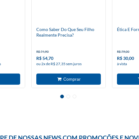
Como Saber Do Que Seu Filho
Ética E Fo
Realmente Precisa?
R$ 74,90
R$ 79,00
R$ 54,70
R$ 30,00
s
ou 2x de R$ 27,35 sem juros
à vista
IPE DE NOSSAS NEWS COM PROMOÇÕES E NOV