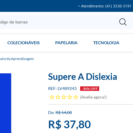
• Atendimento: (41) 3330-5191
COLECIONÁVEIS
PAPELARIA
TECNOLOGIA
nal e da Aprendizagem
Supere A Dislexia
LV489243
-30% OFF
Avalie agora!
R$ 54,00
R$ 37,80