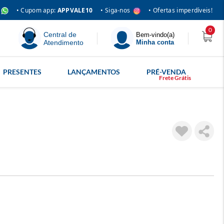
• Siga-nos
• Cupom app:
APPVALE10
• Ofertas imperdíveis!
0
Central de
Bem-vindo(a)
Atendimento
Minha conta
PRESENTES
LANÇAMENTOS
PRÉ-VENDA