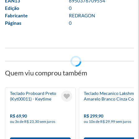
EAN13
6950376709554
Edição
0
Fabricante
REDRAGON
Páginas
0
Quem viu comprou também
Teclado Proboard Preto
Teclado Mecanico Lakshmi
(Kyt00011) - Keytime
Amarelo Branco Cinza Com
Switch Marrom - Redragon
R$ 69,90
R$ 299,90
ou 3x de R$ 23,30 sem juros
ou 10x de R$ 29,99 sem juros