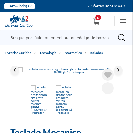
Bem-vindo(a)!
• Ofertas imperdíveis!
0
Livrarias Curitiba
Tecnologia
Informática
Teclados
Teclado Mecanico