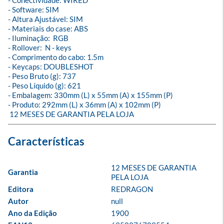
- Conectividade: WIRED

- Software: SIM

- Altura Ajustável: SIM 

- Materiais do case: ABS

- Iluminação:  RGB

- Rollover:  N - keys

- Comprimento do cabo: 1.5m

- Keycaps: DOUBLESHOT

- Peso Bruto (g): 737

- Peso Líquido (g): 621

- Embalagem: 330mm (L) x 55mm (A) x 155mm (P)

- Produto: 292mm (L) x 36mm (A) x 102mm (P)

 12 MESES DE GARANTIA PELA LOJA
12 MESES DE GARANTIA 
Garantia
PELA LOJA
Editora
REDRAGON
Autor
null
Ano da Edição
1900