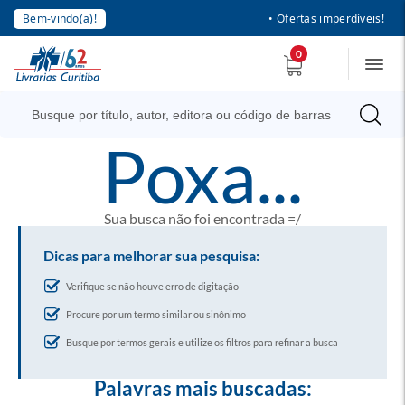
Bem-vindo(a)!
• Ofertas imperdíveis!
0
poxa...
Sua busca não foi encontrada =/
Dicas para melhorar sua pesquisa:
Verifique se não houve erro de digitação
Procure por um termo similar ou sinônimo
Busque por termos gerais e utilize os filtros para refinar a busca
Palavras mais buscadas: