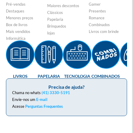
Pré-vendas
Gamer
Maiores descontos
Destaques
Presentes
Clássicos
Menores preços
Romance
Papelaria
Box de livros
Combinados
Brinquedos
Mais vendidos
Livros com brinde
lojas
Informática
LIVROS
PAPELARIA
TECNOLOGIA
COMBINADOS
GA
Precisa de ajuda?
Chama no whats
(41) 3330-5191
Envie-nos um
E-mail
Acesse
Perguntas Frequentes