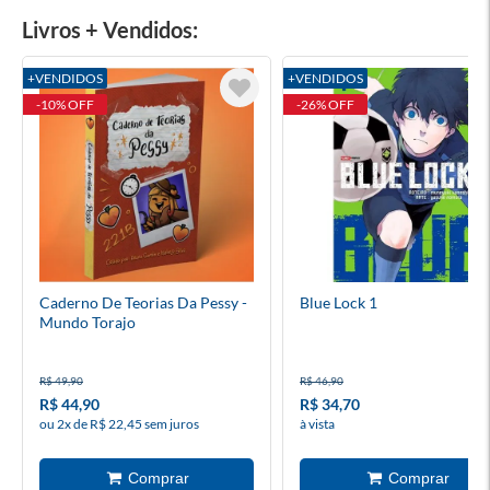
Livros + Vendidos:
+VENDIDOS
+VENDIDOS
-10% OFF
-26% OFF
Caderno De Teorias Da Pessy -
Blue Lock 1
Mundo Torajo
R$ 49,90
R$ 46,90
R$ 44,90
R$ 34,70
ou 2x de R$ 22,45 sem juros
à vista