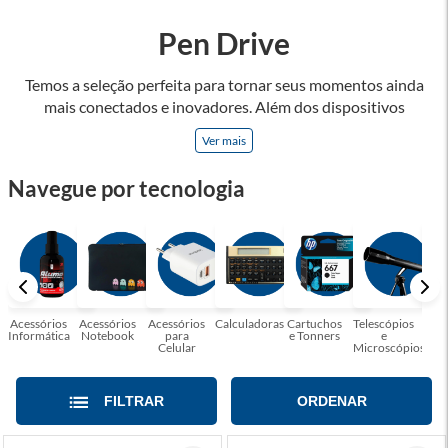
Pen Drive
Temos a seleção perfeita para tornar seus momentos ainda
mais conectados e inovadores. Além dos dispositivos
eletrônicos, oferecemos uma variedade de acessórios
Ver mais
projetados para otimizar a funcionalidade e a praticidade dos
produtos de tecnologia, como headsets, teclados mecânicos
Navegue por tecnologia
e mouses de alta precisão, que são apenas alguns dos itens
que você encontrará em nossa linha de acessórios gamers.
Convidamos você a explorar nossa seleção de produtos e se
surpreender com as possibilidades! Faça parte dessa jornada
tecnológica conosco e desfrute de uma experiência única de
conexão.
Acessórios
Acessórios
Acessórios
Calculadoras
Cartuchos
Telescópios
G
Informática
Notebook
para
e Tonners
e
Celular
Microscópios
FILTRAR
ORDENAR