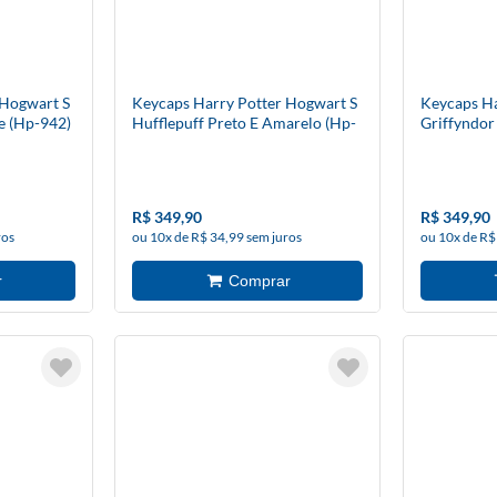
 Hogwart S
Keycaps Harry Potter Hogwart S
Keycaps Ha
e (Hp-942)
Hufflepuff Preto E Amarelo (Hp-
Griffyndor
943) - Redragon
Amarelo (H
R$ 349,90
R$ 349,90
ros
ou 10x de R$ 34,99 sem juros
ou 10x de R$