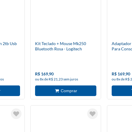
n 2tb Usb
Kit Teclado + Mouse Mk250
Adaptador
Bluetooth Rosa - Logitech
Para Conso
Redragon
R$ 169,90
R$ 169,90
ros
ou 8x de R$ 21,23 sem juros
ou 8x de R$ 