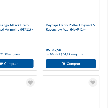
engo Attack Preto E
Keycaps Harry Potter Hogwart S
ed Vermelho (Fl711) -
Ravenclaw Azul (Hp-941) -
Redragon
R$ 349,90
 21,99 sem juros
ou 10x de R$ 34,99 sem juros