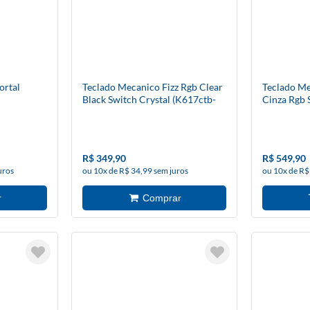
ortal
Teclado Mecanico Fizz Rgb Clear
Teclado Me
Black Switch Crystal (K617ctb-
Cinza Rgb
Rgb) - Redragon
(K648gg-Rg
Redragon
R$ 349,90
R$ 549,90
uros
ou 10x de R$ 34,99 sem juros
ou 10x de R$