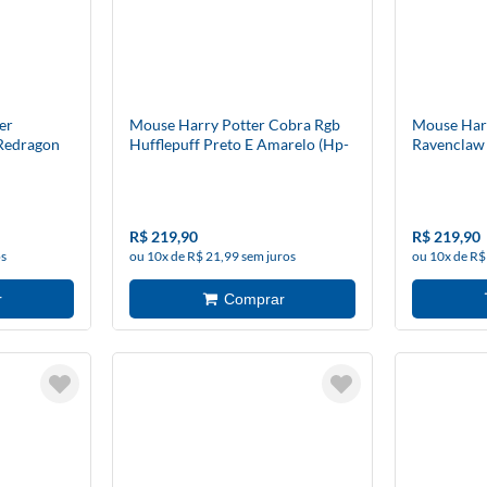
er
Mouse Harry Potter Cobra Rgb
Mouse Har
 Redragon
Hufflepuff Preto E Amarelo (Hp-
Ravenclaw 
711h) - Redragon
711r) - Re
R$ 219,90
R$ 219,90
os
ou 10x de R$ 21,99 sem juros
ou 10x de R$