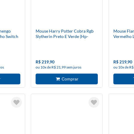
amengo
Mouse Harry Potter Cobra Rgb
Mouse Flam
lho Switch
Slytherin Preto E Verde (Hp-
Vermelho L
ragon
711s) - Redragon
Redragon
R$ 219,90
R$ 219,90
ros
ou 10x de R$ 21,99 sem juros
ou 10x de R$