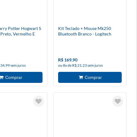
rry Potter Hogwart S
Kit Teclado + Mouse Mk250
 Preto, Vermelho E
Bluetooth Branco - Logitech
p-944) - Redragon
R$ 169,90
 34,99 sem juros
ou 8x de R$ 21,23 sem juros