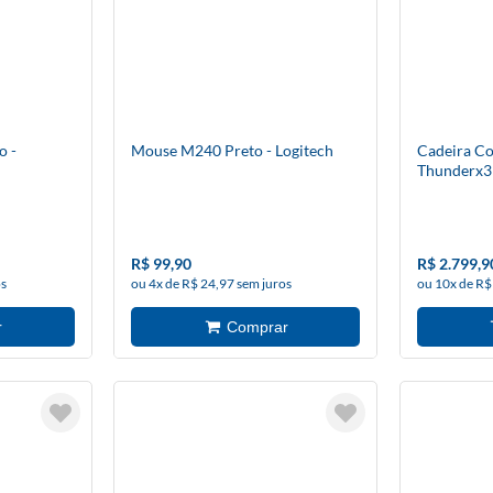
o -
Mouse M240 Preto - Logitech
Cadeira Co
Thunderx3
R$ 99,90
R$ 2.799,9
os
ou 4x de R$ 24,97 sem juros
ou 10x de R$