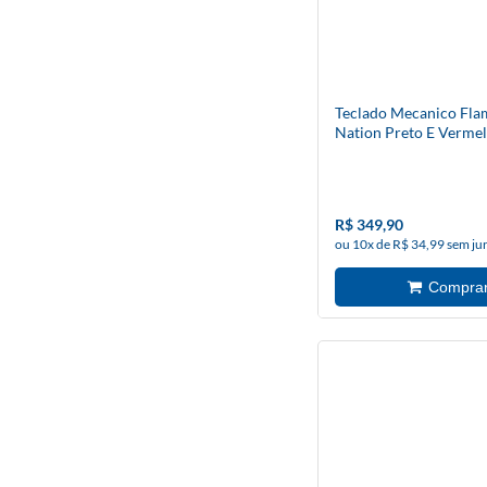
Teclado Mecanico Fl
Nation Preto E Verme
Marrom (Fl576) - Red
R$ 349,90
ou 10x de R$ 34,99 sem ju