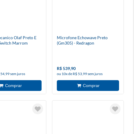
canico Olaf Preto E
Microfone Echowave Preto
 Switch Marrom
(Gm305) - Redragon
b - Pt-Brown) -
R$ 539,90
 54,99 sem juros
ou 10x de R$ 53,99 sem juros