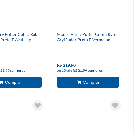
ry Potter Cobra Rgb
Mouse Harry Potter Cobra Rgb
Preto E Azul (Hp-
Gryffindor Preto E Vermelho
dragon
(Hp-711g) - Redragon
R$ 219,90
 21,99 sem juros
ou 10x de R$ 21,99 sem juros