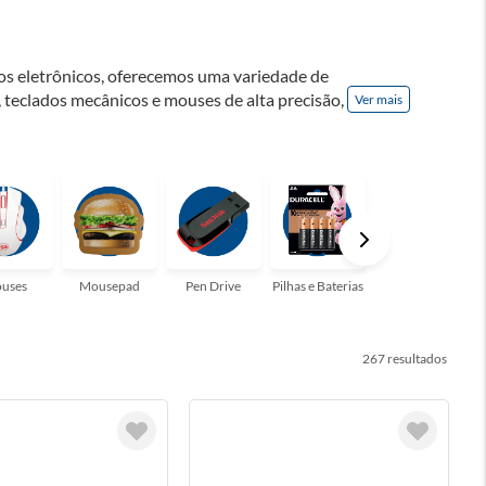
os eletrônicos, oferecemos uma variedade de
 teclados mecânicos e mouses de alta precisão,
Ver mais
 a explorar nossa seleção de produtos e se
ma experiência única de conexão.
uses
Mousepad
Pen Drive
Pilhas e Baterias
Teclados
267