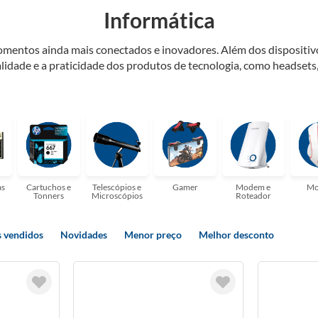
Informática
momentos ainda mais conectados e inovadores. Além dos dispositiv
alidade e a praticidade dos produtos de tecnologia, como headsets,
encontrará em nossa linha de acessórios gamers. Convidamos você
es! Faça parte dessa jornada tecnológica conosco e desfrute de u
as
Cartuchos e
Telescópios e
Gamer
Modem e
Mo
Tonners
Microscópios
Roteador
 vendidos
Novidades
Menor preço
Melhor desconto