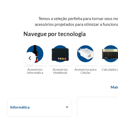
Temos a seleção perfeita para tornar seus 
acessórios projetados para otimizar a funcion
que são apenas alguns dos itens que você 
Navegue por tecnologia
surpreender com as possibilidad
Acessórios
Acessórios
Acessórios para
Calculador
Informática
Notebook
Celular
Mais
Informática