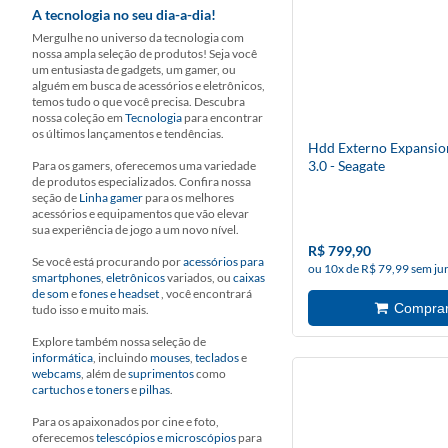
A tecnologia no seu dia-a-dia!
Mergulhe no universo da tecnologia com
nossa ampla seleção de produtos! Seja você
um entusiasta de gadgets, um gamer, ou
alguém em busca de acessórios e eletrônicos,
temos tudo o que você precisa. Descubra
nossa coleção em
Tecnologia
para encontrar
os últimos lançamentos e tendências.
Hdd Externo Expansio
3.0 - Seagate
Para os gamers, oferecemos uma variedade
de produtos especializados. Confira nossa
seção de
Linha gamer
para os melhores
acessórios e equipamentos que vão elevar
sua experiência de jogo a um novo nível.
R$ 799,90
Se você está procurando por
acessórios para
ou 10x de R$ 79,99 sem ju
smartphones
,
eletrônicos
variados, ou
caixas
de som
e
fones e headset
, você encontrará
tudo isso e muito mais.
Explore também nossa seleção de
informática
, incluindo
mouses
,
teclados
e
webcams
, além de
suprimentos
como
cartuchos e toners
e
pilhas
.
Para os apaixonados por cine e foto,
oferecemos
telescópios e microscópios
para