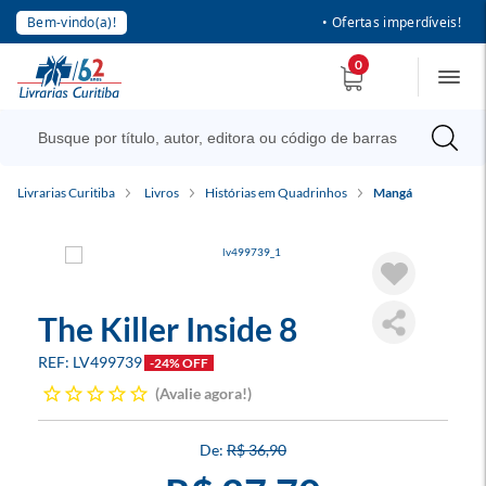
Bem-vindo(a)!
• Ofertas imperdíveis!
0
Livrarias Curitiba
Livros
Histórias em Quadrinhos
Mangá
The Killer Inside 8
LV499739
-24% OFF
Avalie agora!
R$ 36,90