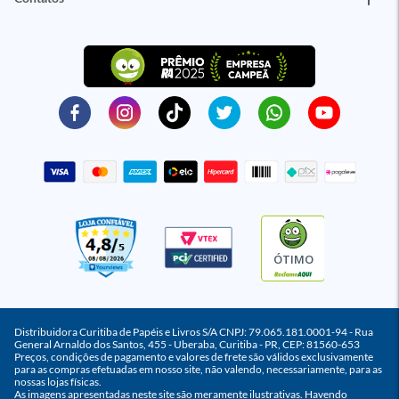
ÓTIMO
Distribuidora Curitiba de Papéis e Livros S/A CNPJ: 79.065.181.0001-94 - Rua
General Arnaldo dos Santos, 455 - Uberaba, Curitiba - PR, CEP: 81560-653
Preços, condições de pagamento e valores de frete são válidos exclusivamente
para as compras efetuadas em nosso site, não valendo, necessariamente, para as
nossas lojas físicas.
As imagens apresentadas neste site são meramente ilustrativas. Havendo