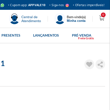
• Siga-nos
• Cupom app:
APPVALE10
• Ofertas imperdíveis!
0
Central de
Bem-vindo(a)
Atendimento
Minha conta
PRESENTES
LANÇAMENTOS
PRÉ-VENDA
 1