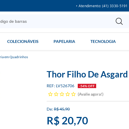
• Atendimento: (41) 3330-5191
COLECIONÁVEIS
PAPELARIA
TECNOLOGIA
ria em Quadrinhos
Thor Filho De Asgard
LV526706
-54% OFF
Avalie agora!
R$ 45,90
R$ 20,70