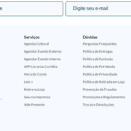
Serviços
Dúvidas
Agenda Cultural
Perguntas Frequentes
Agendar Evento Externo
Política de Entregas
Agendar Evento Interno
Política de Exclusão
APP Livrarias Curitiba
Política de Pré-Venda
Hora do Conto
Política de Privacidade
Leio +
Política de Retirada em Loja
Retire na Loja
Prevenção de Fraudes
Saiu na Imprensa
Promoções e Regulamentos
ção Comemorativa 50 Anos (Encontros Clássicos Dc E Marvel)
Vale Presente
Trocas e Devoluções