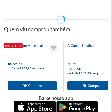
Quem viu comprou também
Ser Um Bom Ancestral Hoje
A Cabala Mística
PRÉ-VENDA
R$ 59,90
R$ 78,00
ou 2x de R$ 29,95 sem juros
R$ 56,90
ou 2x de R$ 28,45 sem juros
Baixe nosso app