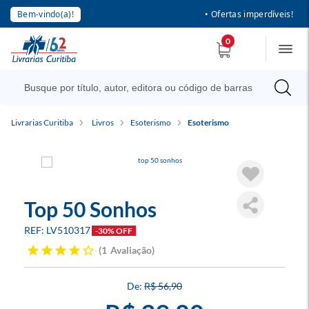
Bem-vindo(a)!
• Ofertas imperdíveis!
0
Livrarias Curitiba
Livros
Esoterismo
Esoterismo
Top 50 Sonhos
LV510317
-30% OFF
1
Avaliação
R$ 56,90