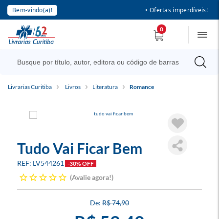
Bem-vindo(a)!
• Ofertas imperdíveis!
0
Livrarias Curitiba
Livros
Literatura
Romance
Tudo Vai Ficar Bem
LV544261
-30% OFF
Avalie agora!
R$ 74,90