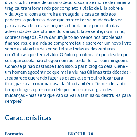
divórcio. E, menos de um ano depois, sua mãe morre de maneira 
trágica, transformando por completo a visão de Lila sobre a 
vida. Agora, com a carreira ameaçada, a casa caindo aos 
pedaços, o padrasto idoso que parece ter se mudado de vez 
para a casa dela e as emoções à flor da pele por conta das 
adversidades dos últimos dois anos, Lila se sente, no mínimo, 
sobrecarregada. Para dar um jeito ao menos nos problemas 
financeiros, ela ainda se comprometeu a escrever um novo livro 
sobre as alegrias de ser solteira e todas as desventuras 
românticas que tem vivido. O único problema é que, desde que 
se separou, ela não chegou nem perto de flertar com ninguém. 
Como se já não bastasse tudo isso, o pai biológico dela, Gene - 
um homem egocêntrico que mal a viu nas últimas três décadas - 
, reaparece querendo fazer as pazes e, sem outro lugar para 
ficar, passa a morar na casa da filha também. Depois de tanto 
tempo longe, a presença dele promete causar grandes 
mudanças - mas será que vão salvar a família ou destruí-la para 
sempre?
Formato
BROCHURA