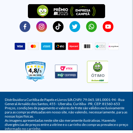
ÓTIMO
Distribuidora Curitiba de Papéis e Livros S/A CNPJ: 79.065.181.0001-94 - Rua
General Arnaldo dos Santos, 455 - Uberaba, Curitiba - PR, CEP: 81560-653
Preços, condições de pagamento e valores de frete são válidos exclusivamente
para as compras efetuadas em nosso site, não valendo, necessariamente, para as
nossas lojas físicas.
As imagens apresentadas neste site são meramente ilustrativas. Havendo
divergências de preços entre a vitrine e o carrinho de compras prevalece o preço
informado no carrinho.