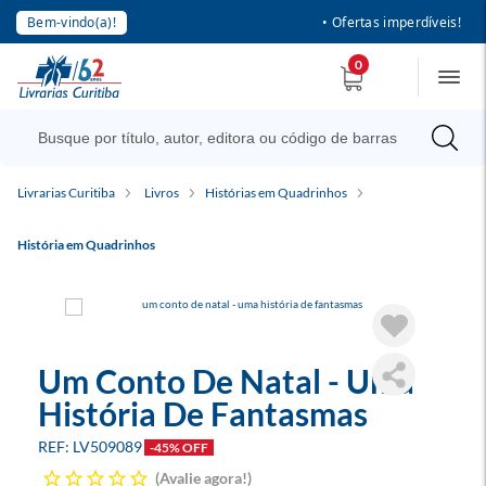
Bem-vindo(a)!
• Ofertas imperdíveis!
0
Livrarias Curitiba
Livros
Histórias em Quadrinhos
História em Quadrinhos
Um Conto De Natal - Uma
História De Fantasmas
LV509089
-45% OFF
Avalie agora!