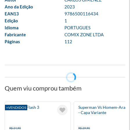
Ano da Edição
2023
EAN13
9786500116434
Edição
1
Idioma
PORTUGUES
Fabricante
COMIX ZONE LTDA
Páginas
112
Quem viu comprou também
Absolute Flash 3
Superman Vs Homem-Aranh
+VENDIDOS
- Capa Variante
R$ 24,90
R$ 29,90