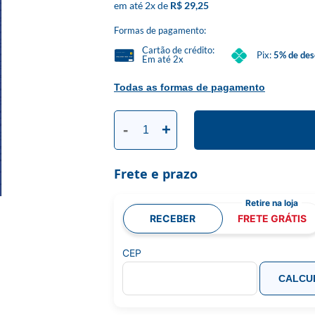
2
x
R$ 29,25
Formas de pagamento:
Cartão de crédito:
Pix:
5% de des
Em até 2x
Todas as formas de pagamento
-
+
Frete e prazo
RECEBER
FRETE GRÁTIS
CEP
CALCU