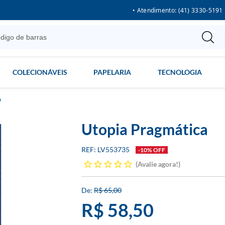
• Atendimento: (41) 3330-5191
COLECIONÁVEIS
PAPELARIA
TECNOLOGIA
a
Utopia Pragmática
LV553735
-10% OFF
Avalie agora!
R$ 65,00
R$ 58,50