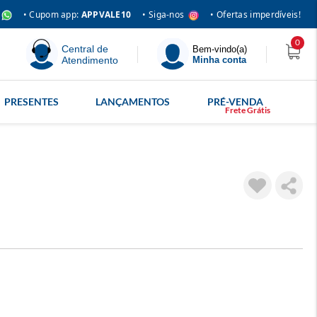
• Siga-nos
• Cupom app:
APPVALE10
• Ofertas imperdíveis!
0
Central de
Bem-vindo(a)
Atendimento
Minha conta
PRESENTES
LANÇAMENTOS
PRÉ-VENDA