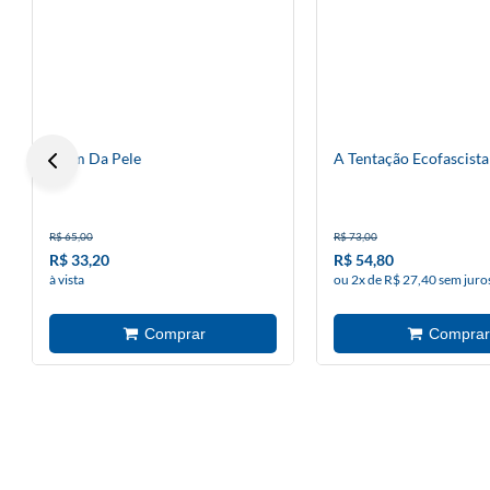
Além Da Pele
A Tentação Ecofascista
R$ 65,00
R$ 73,00
R$ 33,20
R$ 54,80
à vista
ou 2x de R$ 27,40 sem juro