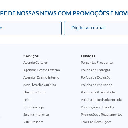
IPE DE NOSSAS NEWS COM PROMOÇÕES E NOV
Serviços
Dúvidas
Agenda Cultural
Perguntas Frequentes
Agendar Evento Externo
Política de Entregas
Agendar Evento Interno
Política de Exclusão
APP Livrarias Curitiba
Política de Pré-Venda
Hora do Conto
Política de Privacidade
Leio +
Política de Retirada em Loja
Retire na Loja
Prevenção de Fraudes
Saiu na Imprensa
Promoções e Regulamentos
ção Comemorativa 50 Anos (Encontros Clássicos Dc E Marvel)
Vale Presente
Trocas e Devoluções