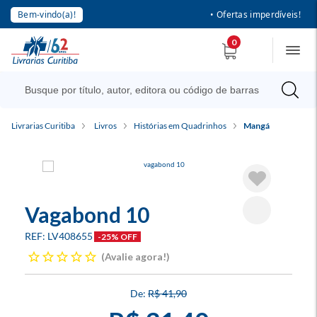
Bem-vindo(a)!
• Ofertas imperdíveis!
0
Livrarias Curitiba
Livros
Histórias em Quadrinhos
Mangá
Vagabond 10
LV408655
-25% OFF
Avalie agora!
R$ 41,90