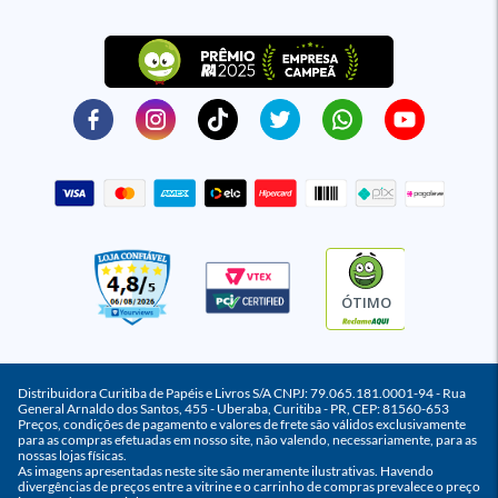
ÓTIMO
Distribuidora Curitiba de Papéis e Livros S/A CNPJ: 79.065.181.0001-94 - Rua
General Arnaldo dos Santos, 455 - Uberaba, Curitiba - PR, CEP: 81560-653
Preços, condições de pagamento e valores de frete são válidos exclusivamente
para as compras efetuadas em nosso site, não valendo, necessariamente, para as
nossas lojas físicas.
As imagens apresentadas neste site são meramente ilustrativas. Havendo
divergências de preços entre a vitrine e o carrinho de compras prevalece o preço