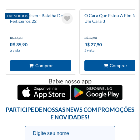
Jujutsu Kaisen - Batalha De
O Cara Que Estou A Fim Não
+VENDIDOS
Feiticeiros 22
Um Cara 3
R$ 47,90
R$ 39,90
R$ 35,90
R$ 27,90
à vista
à vista
Baixe nosso app
PARTICIPE DE NOSSAS NEWS COM PROMOÇÕES
E NOVIDADES!