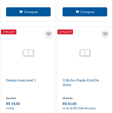
-79% OFF
-27% OFF
Desejo Insaciável 1
O Bicho-Papão Está De
Volta
R$ 69,90
R$ 89,90
R$ 14,00
R$ 65,60
à vista
ou 3x de R$ 21,86 sem juros