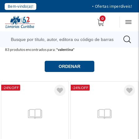
Bem-vindo(a)!
• Ofertas imperdíveis!
0
83
produtos encontrados para:
"valentina"
ORDENAR
-24% OFF
-24% OFF