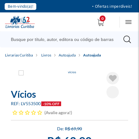
Bem-vindo(a)!
• Ofertas imperdíveis!
0
Livrarias Curitiba
Livros
Autoajuda
Autoajuda
Vícios
LV553500
-10% OFF
Avalie agora!
R$ 69,90