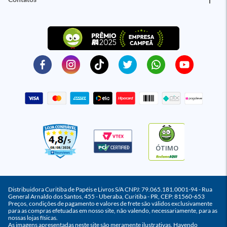
ÓTIMO
Distribuidora Curitiba de Papéis e Livros S/A CNPJ: 79.065.181.0001-94 - Rua
General Arnaldo dos Santos, 455 - Uberaba, Curitiba - PR, CEP: 81560-653
Preços, condições de pagamento e valores de frete são válidos exclusivamente
para as compras efetuadas em nosso site, não valendo, necessariamente, para as
nossas lojas físicas.
As imagens apresentadas neste site são meramente ilustrativas. Havendo