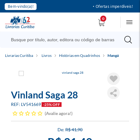
Bem-vindo(a)!
• Ofertas imperdíveis!
0
Livrarias Curitiba
Livros
Histórias em Quadrinhos
Mangá
Vinland Saga 28
LV541669
-25% OFF
Avalie agora!
R$ 41,90