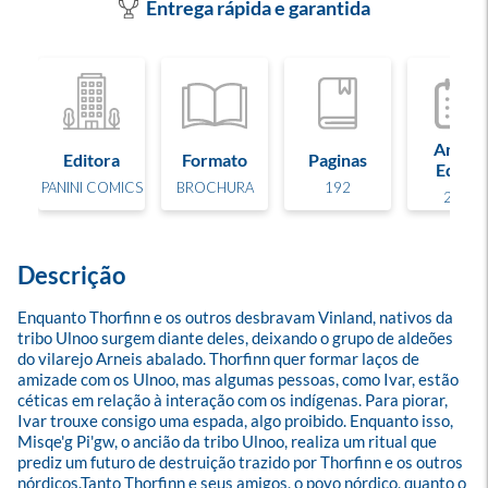
Entrega rápida e garantida
Ano de
Editora
Formato
Paginas
Edição
PANINI COMICS
BROCHURA
192
2025
Descrição
Enquanto Thorfinn e os outros desbravam Vinland, nativos da 
tribo Ulnoo surgem diante deles, deixando o grupo de aldeões 
do vilarejo Arneis abalado. Thorfinn quer formar laços de 
amizade com os Ulnoo, mas algumas pessoas, como Ivar, estão 
céticas em relação à interação com os indígenas. Para piorar, 
Ivar trouxe consigo uma espada, algo proibido. Enquanto isso, 
Misqe'g Pi'gw, o ancião da tribo Ulnoo, realiza um ritual que 
prediz um futuro de destruição trazido por Thorfinn e os outros 
nórdicos.Tanto Thorfinn e seus amigos, o povo nórdico, quanto o 