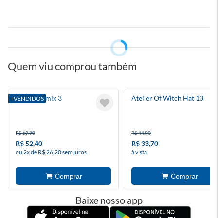
Quem viu comprou também
Bleach Remix 3
Atelier Of Witch Hat 13
+VENDIDOS
R$ 69,90
R$ 44,90
R$ 52,40
R$ 33,70
ou 2x de R$ 26,20 sem juros
à vista
Baixe nosso app