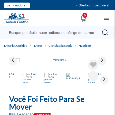
Bem-vindo(a)!
• Ofertas imperdíveis!
0
Livrarias Curitiba
Livros
Ciências da Saúde
Nutrição
Você Foi Feito Para Se
Mover
LV508460
-67% OFF