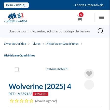
Bem-vindo(a)!
• Ofertas imperdíveis!
0
Livrarias Curitiba
Livros
Histórias em Quadrinhos
História em Quadrinhos
Wolverine (2025) 4
LV539122
-25% OFF
Avalie agora!