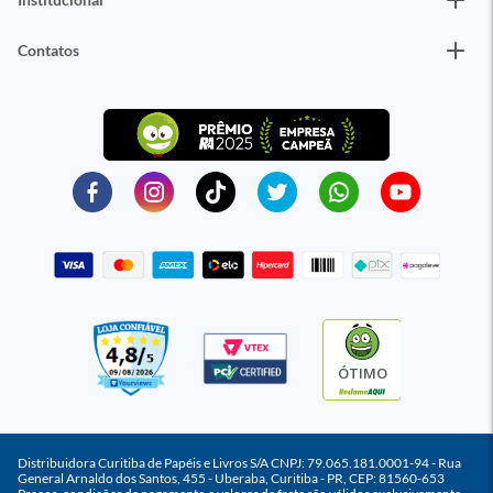
Contatos
ÓTIMO
Distribuidora Curitiba de Papéis e Livros S/A CNPJ: 79.065.181.0001-94 - Rua
General Arnaldo dos Santos, 455 - Uberaba, Curitiba - PR, CEP: 81560-653