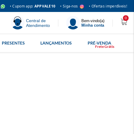
• Siga-nos
• Cupom app:
APPVALE10
• Ofertas imperdíveis!
0
Central de
Bem-vindo(a)
Atendimento
Minha conta
PRESENTES
LANÇAMENTOS
PRÉ-VENDA