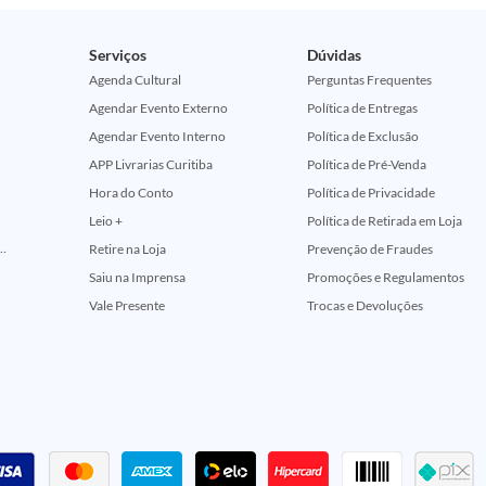
Serviços
Dúvidas
Agenda Cultural
Perguntas Frequentes
Agendar Evento Externo
Política de Entregas
Agendar Evento Interno
Política de Exclusão
APP Livrarias Curitiba
Política de Pré-Venda
Hora do Conto
Política de Privacidade
Leio +
Política de Retirada em Loja
ção Comemorativa 50 Anos (Encontros Clássicos Dc E Marvel)
Retire na Loja
Prevenção de Fraudes
Saiu na Imprensa
Promoções e Regulamentos
Vale Presente
Trocas e Devoluções