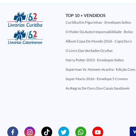
TOP 10 + VENDIDOS
Curitiba Em Figurinhas - Envelopes Soltos
O Poder Da Autorresponsabilidade - Bolso
Álbum Copa Do Mundo 2026 - Capa Dura
O Livro Das Verdades Ocultas
Harry Potter 2023 - Envelopes Soltos
Superman Vs. Homem-Aranha - Edi
Super Mario 2026 - Envelope 5 Cromos
As Regras De Ouro Dos Casais Saudáveis