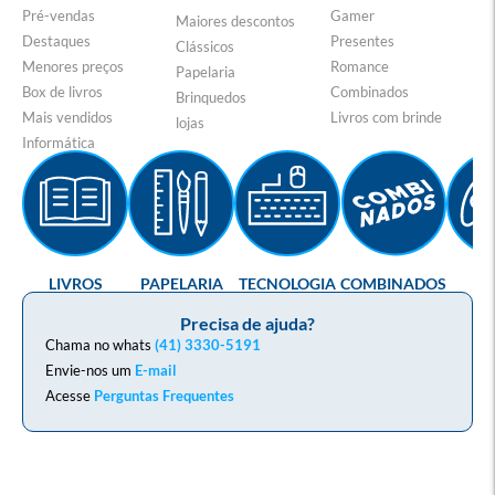
Pré-vendas
Gamer
Maiores descontos
Destaques
Presentes
Clássicos
Menores preços
Romance
Papelaria
Box de livros
Combinados
Brinquedos
Mais vendidos
Livros com brinde
lojas
Informática
LIVROS
PAPELARIA
TECNOLOGIA
COMBINADOS
GA
Precisa de ajuda?
Chama no whats
(41) 3330-5191
Envie-nos um
E-mail
Acesse
Perguntas Frequentes