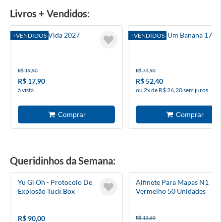
Livros + Vendidos:
Palavra E Vida 2027
Diário De Um Banana 17
+VENDIDOS
+VENDIDOS
R$ 19,90
R$ 74,90
R$ 17,90
R$ 52,40
à vista
ou 2x de R$ 26,20 sem juros
Queridinhos da Semana:
Yu Gi Oh - Protocolo De
Alfinete Para Mapas N1
Explosão Tuck Box
Vermelho 50 Unidades
R$ 90,00
R$ 13,60