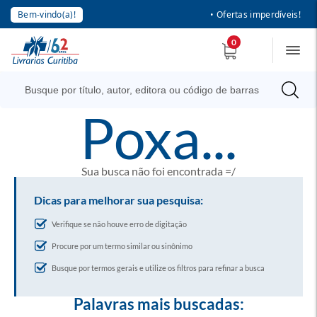
Bem-vindo(a)!
• Ofertas imperdíveis!
0
poxa...
Sua busca não foi encontrada =/
Dicas para melhorar sua pesquisa:
Verifique se não houve erro de digitação
Procure por um termo similar ou sinônimo
Busque por termos gerais e utilize os filtros para refinar a busca
Palavras mais buscadas: