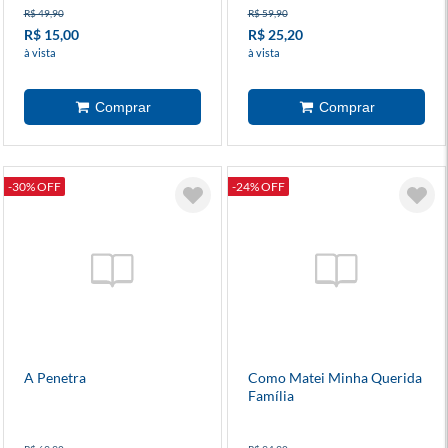
R$ 49,90
R$ 59,90
R$ 15,00
R$ 25,20
à vista
à vista
-30% OFF
-24% OFF
A Penetra
Como Matei Minha Querida
Família