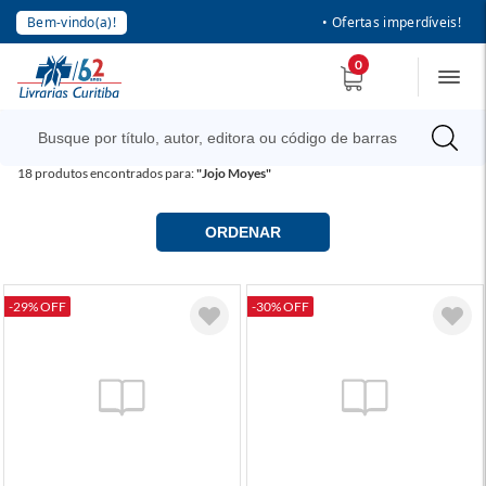
Bem-vindo(a)!
• Ofertas imperdíveis!
0
18
produtos encontrados para:
"Jojo Moyes"
ORDENAR
-29% OFF
-30% OFF