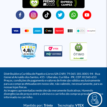
ÓTIMO
Distribuidora Curitiba de Papéis e Livros S/A CNPJ: 79.065.181.0001-94 - Rua
General Arnaldo dos Santos, 455 - Uberaba, Curitiba - PR, CEP: 81560-653
Preços, condições de pagamento e valores de frete são válidos exclusivamente
para as compras efetuadas em nosso site, não valendo, necessariamente, para as
nossas lojas físicas.
As imagens apresentadas neste site são meramente ilustrativas. Havendo
divergências de preços entre a vitrine e o carrinho de compras prevalece o preço
informado no carrinho.
Mantido por:
Trinto
Tecnologia:
VTEX