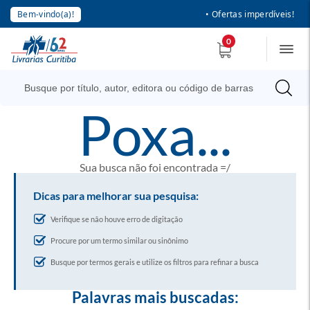
Bem-vindo(a)!
• Ofertas imperdíveis!
0
poxa...
Sua busca não foi encontrada =/
Dicas para melhorar sua pesquisa:
Verifique se não houve erro de digitação
Procure por um termo similar ou sinônimo
Busque por termos gerais e utilize os filtros para refinar a busca
Palavras mais buscadas: