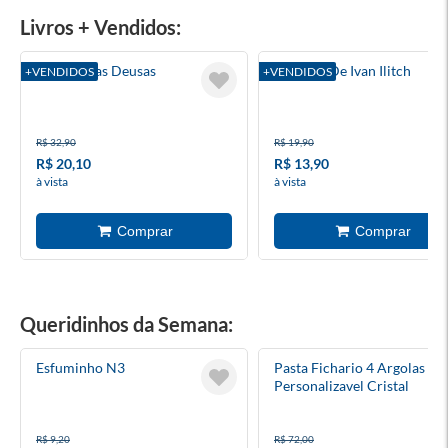
Livros + Vendidos:
A Roda Das Deusas
A Morte De Ivan Ilitch
+VENDIDOS
+VENDIDOS
R$ 32,90
R$ 19,90
R$ 20,10
R$ 13,90
à vista
à vista
Queridinhos da Semana:
Esfuminho N3
Pasta Fichario 4 Argolas A4
Personalizavel Cristal
R$ 9,20
R$ 72,00