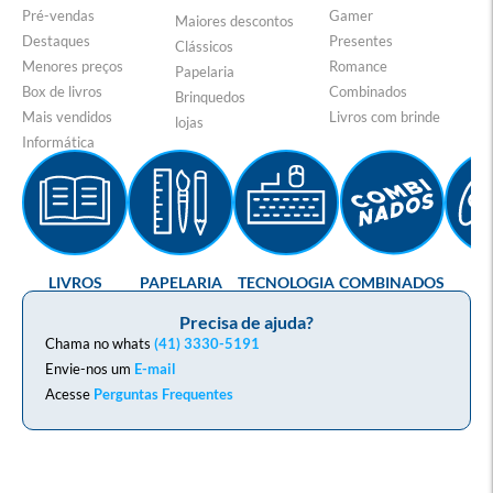
Pré-vendas
Gamer
Maiores descontos
Destaques
Presentes
Clássicos
Menores preços
Romance
Papelaria
Box de livros
Combinados
Brinquedos
Mais vendidos
Livros com brinde
lojas
Informática
LIVROS
PAPELARIA
TECNOLOGIA
COMBINADOS
GA
Precisa de ajuda?
Chama no whats
(41) 3330-5191
Envie-nos um
E-mail
Acesse
Perguntas Frequentes